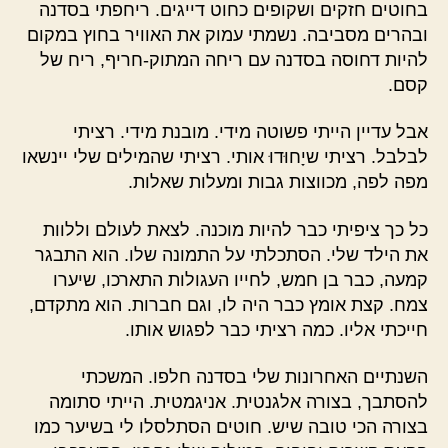
בחוטים חזקים ושקופים כחוט דייגים. ריחפתי בסדנה
ובהרים מסביבה. נשמתי עמוק את האוויר בחוץ במקום
להיות דחוסה בסדנה עם ריחה המתוק-חריף, ריח של
קסם.
אבל עדיין הייתי פשוטה מידי. מובנת מידי. רציתי
לבלבל. רציתי שיָחוּדוּ אותי. רציתי שהמילים שלי יינשאו
מפה לפה, מכווצות גבות ומעלות שאלות.
כל כך ציפיתי כבר להיות מוכנה. לצאת לעולם וללוות
את הילד שלי. הסתכלתי על התמונה שלו. הוא התבגר
קמעה, כבר בן חמש, לחייו העגולות התארכו, שיערו
צמח. קצת אומץ כבר היה לו, וגם חברות. הוא מתקדם,
חייכתי אליו. כמה רציתי כבר לפגוש אותו.
השנתיים האחרונות שלי בסדנה חלפו. המשכתי
להסתבך, בצורה אלגנטית. אניגמטית. הייתי סתומה
בצורה הכי טובה שיש. חוטים הסתלסלו לי בשיער כמו