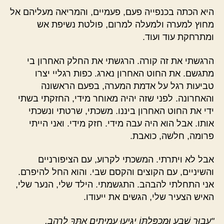
היא הכתה בכנפייה פעם, פעמיים, והמריאה מעליהם אל
מחוץ למערה ולמעלה למרום, פולטת נשיפת אש
ומתרחקת עוד ועוד.
הרגשתי את זה קורה. הרגשתי את החלק האחרון בי
מתגשם. את החוט האחרון נארג. כפות רגליי יצרו
טביעות רגל על אדמת המערה, בפעם הראשונה
והאחרונה. לפני שזה יהיה מאוחר מידי, החזקתי בשתי
ידי את החוט האחרון ביננו. משכתי, שרטתי ונשכתי
אותו. אבל הוא היה עבה מידי. חזק מידי. ואני הייתי
פרומה, חלשה, כואבת.
אבל לא ויתרתי. המשכתי לקרוע, עם הציפורניים
והשיניים, עם הקוצים והקסם שבי. והוא החל להיפרם.
אני התחלתי להבהב. התגשמתי. הילד שלי, הנער שלי,
האיש הצעיר שלי, הגשים את ייעודו.
"עֲבוּר שֶׁבַע וּמַכְפַּלְתּוֹ יַגִּיעוּ עֲמִיתִים אִתְּךָ לְרַהַב‏,