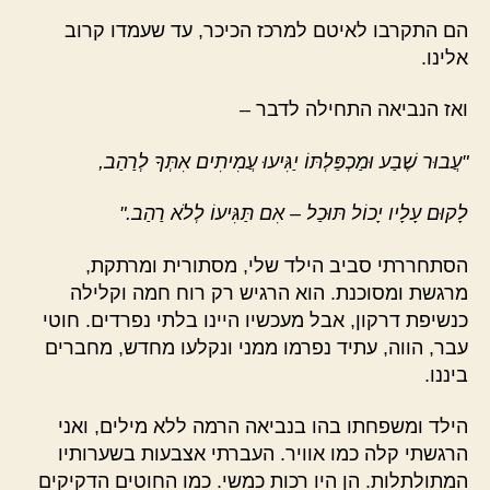
הם התקרבו לאיטם למרכז הכיכר, עד שעמדו קרוב
אלינו.
ואז הנביאה התחילה לדבר –
"עֲבוּר שֶׁבַע וּמַכְפַּלְתּוֹ יַגִּיעוּ עֲמִיתִים אִתְּךָ לְרַהַב‏,
לָקוּם עָלָיו יָכוֹל תּוּכַל – אִם תַּגִּיעוֹ לְלֹא רַהַב."
הסתחררתי סביב הילד שלי, מסתורית ומרתקת,
מרגשת ומסוכנת. הוא הרגיש רק רוח חמה וקלילה
כנשיפת דרקון, אבל מעכשיו היינו בלתי נפרדים. חוטי
עבר, הווה, עתיד נפרמו ממני ונקלעו מחדש, מחברים
ביננו.
הילד ומשפחתו בהו בנביאה הרמה ללא מילים, ואני
הרגשתי קלה כמו אוויר. העברתי אצבעות בשערותיו
המתולתלות. הן היו רכות כמשי. כמו החוטים הדקיקים