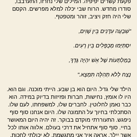
פקעת קשרים יפיפיה. המילים שלי נחרזו, התערבבו,
סודרו מחדש. הרוח שבי יכלה למלא מפרשים. הקסם
שלי היה חזק ויציב, זוהר ומטפטף.
"שִׁבְעָה עִדָּנִים בֵּין שָׁוִים,
יִסְתַּיְּמוּ מְכֻפָּלִים בֵּין רָעִים.
בְּמַלְתְּעוֹת שֶׁל אֵשׁ יִהְיֶה גָּדְךָ,
נֶצַח לְלֹא תְּהִלָּה תִּמְצָא."
הילד שלי גדל. היום הוא בן שבע. הייתי מוכנה. וגם הוא.
היו לו אומץ, נחישות, חברות ופזיזות בדיוק במידה. הוא
כבר נאמן לחלוטין. לחברים שלו, למשפחתו, לעם שלו.
הסתכלתי בחיוך על התמונה שלו. היום אנחנו סוף סוף
ניפגש. התעוררתי מוקדם בבוקר. זה יהיה היום המאושר
בחיי. סוף סוף אתחיל את דרכי בעולם. אלווה אותו לכל
אשר יילך, אראה איך אני מתגשמת. לא יכולתי לחכות.