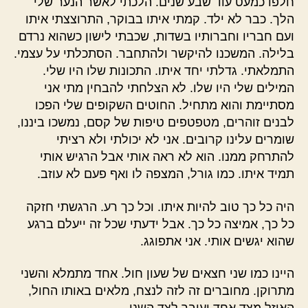
חלפו כמעט עוד שבע שנים. הלכתי לאשר הנער שלי
הלך. כבר לא ילד. קמתי איתו בבוקר, התרוצצתי איתו
ועם חבריו וחברותיו בשדות, שכבתי לישון כשהוא נרדם
בלילה. המשכנו להיקשר ולהתחבר. הסתכלתי על עצמי.
התמלאתי. גדלתי יחד איתו. התכונות שלו היו שלי.
המילים שלי היו שלו. לא הצלחתי להבחין מתי אני
מסתיימת והוא מתחיל. החוטים השקופים שלי הפכו
לבנים זוהרים, מטפטפים טיפות של קסם, נמשכו ביננו,
שומרים עלינו קרובים. אני לא יכולתי ולא רציתי
להתרחק ממנו. הוא לא ראה אותי אבל הרגיש אותי
תמיד איתו. כמו גורל, המצפה לו ואף פעם לא עוזב.
היה כל כך טוב להיות איתו. וכל כך רע. הרגשתי חזקה
כל כך, אמיצה כל כך. אבל ידעתי שכל זה ייעלם ברגע
שהוא יגשים אותי. אני אתפוגג.
היינו כמו שני חצאים של שעון חול. אחד מתמלא והשני
מתרוקן. מחוברים זה לזה לנצח, מלאים באותו החול,