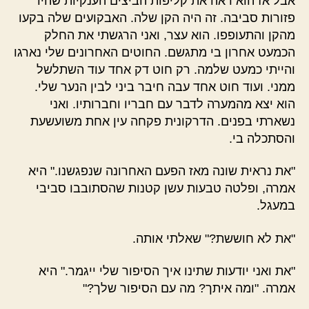
אבל אז הוא ראה את קליפות הביצים הענקיות שהיו
פזורות סביבה. זה היה הקן שלה. האבקועים שלה בקעו
מהקן והתעופפו. הוא עצר, ואני הרגשתי את החלק
הכמעט אחרון בי מתגשם. החוטים האחרונים שלי נארגו
והייתי כמעט שלמה. רק חוט דק אחד עוד השתלשל
ממני. ועוד חוט אחד עבה חיבר ביני לבין הנער שלי.
הוא יצא מהמערה לדבר עם חבריו וחברותיו. ואני
נשארתי בפנים. הדרקונית פקחה עין אחת משועשעת
והסתכלה בי.
"את נראית שונה מאז הפעם האחרונה שנפגשנו." היא
אמרה, ופלטה טבעות עשן קטנות שהסתובבו סביבי
במעגל.
"את לא חוששת?" שאלתי אותה.
"את ואני יודעות שתינו איך הסיפור שלי ייגמר." היא
אמרה. "ומה איתך? מה עם הסיפור שלך?"