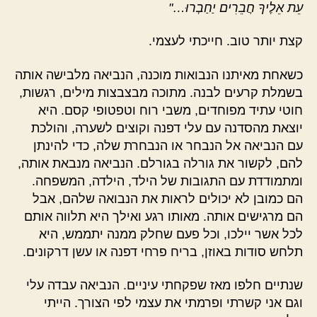
עֵת אֵלֶיךָ חֲבֵרִים יַחַבְרוּ…"
קצת יותר טוב. חייכתי לעצמי.
כשאחת מאיתנו הנבואות מוכנה, הנביאה מלבישה אותה
בשמלת קרעים לבנה. מתוכה מבצבצות מילים, רגשות,
חוטי עתיד מפוחדים, משבי רוח וטפטופי קסם. היא
יוצאת מהסדנה עם עלי דפנה וקוצים לשערה, והולכת
עם הנביאה אל הנבחר או הנבחרת שלה, כדי להינתן
להם, לקשור את גורלה בגורלם. הנביאה מנבאת אותה,
ומתמודדת עם התגובות של הילד, הילדה, המשפחה.
הם כמובן לא יכולים לראות את הנבואה שלהם, אבל
הם מרגישים אותה. מאותו רגע ואילך היא תלווה אותם
לכל אשר יילכו, וכל פעם שחלק ממנה יתממש, היא
תלחש סודות באוזן, בריח פרחי דפנה או עשן דרקונים.
שנתיים חלפו מאז שפקחתי עיניים. הנביאה עבדה עלי
וגם אני קשרתי ופרמתי את עצמי לפי הצורך. הייתי