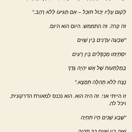
לָקוּם עָלָיו יָכוֹל תּוּכַל – אִם תַּגִּיעוֹ לְלֹא רַהַב."
זה קרה. זה התממש. היום הוא היום.
"שִׁבְעָה עִדָּנִים בֵּין שָׁוִים
יִסְתַּיְּמוּ מְכֻפָּלִים בֵּין רָעִים
בְּמַלְתְּעוֹת שֶׁל אֵשׁ יִהְיֶה גָּדְךָ
נֶצַח לְלֹא תְּהִלָּה תִּמְצָא."
זו הייתי אני. זה היה הוא. הוא נכנס למאורת הדרקונית,
ויכל לה.
"שֶׁבַע שָׁנִים חָיוֹ תִּחְיֶה
שָׁוֶה בֵּין שָׁוִים כָּךְ תִּהְיֶה