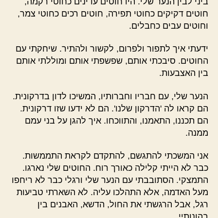
ביני לבין הנער שלי. היו חוטים עדינים כחוטי רקמה,
חוטים דקיקים כחוטי תפירה, חוטים רכים כחוטי צמר,
וחוטים עבים כחבלים.
ידעתי איך לתפור ולפרום, לקשור ולהתיר. שיחקתי עם
החוטים. סיבכתי אותם, שפשפתי אותם ומוללתי אותם
בין האצבעות.
הנער שלי, עם חבריו וחברותיו, המשיכו לדון בדרקונית.
הם קראו לה 'הדרקון שלנו'. הם לא ידעו שזו דרקונית.
הם תכננו, התאמנו, והתווכחו. איך להגן על בני עמם
ממנה.
אני המשכתי להתגשם, להתקדם לקראת התממשות.
כבר לא הייתי קלילה כאורך רוח. החוטים שלי נארגו.
התמצקי. הסתובבתי עם הנער שלי ורגלי כבר לא ריחפו
מעל האדמה, אלא התהלכו עליה. לא השארתי טביעות
רגל, אבל הרגשתי את החול, הדשא, האבנים בין
בהונותיי.