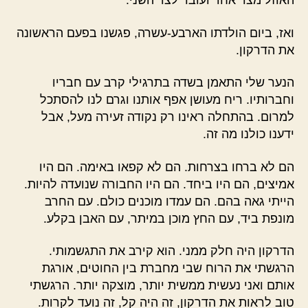
האוזל מצד אחד ועובר לצד השני.
ואז, ביום הולדתו הארבע-עשרה, פגשנו בפעם הראשונה
את הדרקון.
הנער שלי התאמן בשדה בתרגילי קרב עם חבריו
וחברותיו. ריח מעושן אפף אותנו וגרם לנו להסתכל
למרום. בהתחלה ראינו רק נקודה זעירה מעל, אבל
ידענו כולנו מה זה.
הם לא ברחו בצרחות. הם לא קפאו באימה. הם היו
אמיצים, הם היו ביחד. הם היו החבורה שנועדה להיות.
הייתי גאה בהם. הם עמדו מוכנים כולם. עם החרב
מונפת ביד, עם החץ מוכן במיתר, עם האבן בקלע.
הדרקון היה חלק ממני. הוא קירב את התגשמותי.
הרגשתי את הרוח שבי מחברת בין החוטים, אורגת
אותם ואני נעשית ממשית יותר, מוצקה יותר. הרגשתי
טוב לראות את הדרקון, זה היה קל, זה נועד לקרות.