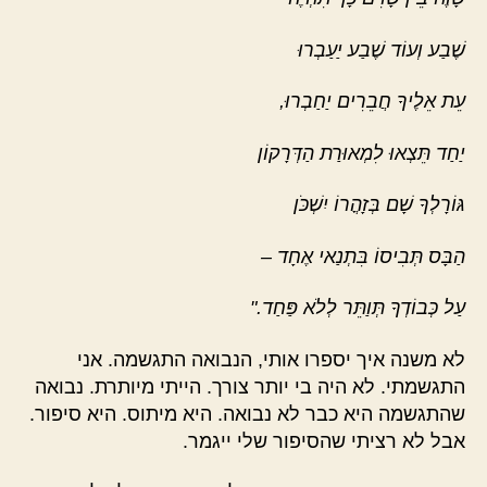
שֶׁבַע וְעוֹד שֶׁבַע יַעַבְרוּ
עֵת אֵלֶיךָ חֲבֵרִים יַחַבְרוּ,
יַחַד תֵּצְאוּ לִמְאוּרַת הַדְּרָקוֹן
גּוֹרָלְךָ שָׁם בְּזָהֳרוֹ יִשְׁכֹּן
הַבָּס תְּבִיסוֹ בִּתְנַאי אֶחָד –
עַל כְּבוֹדְךָ תְּוַתֵּר לְלֹא פַּחַד."
לא משנה איך יספרו אותי, הנבואה התגשמה. אני
התגשמתי. לא היה בי יותר צורך. הייתי מיותרת. נבואה
שהתגשמה היא כבר לא נבואה. היא מיתוס. היא סיפור.
אבל לא רציתי שהסיפור שלי ייגמר.