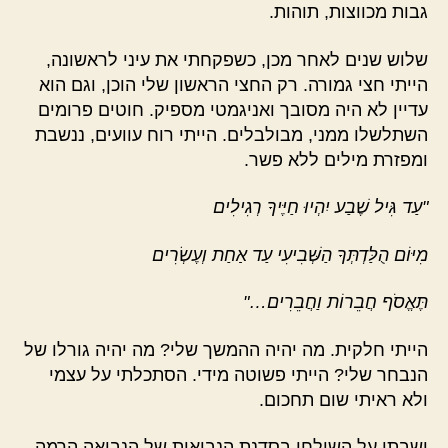
גבות מכווצות, תוהות.
שלוש שנים לאחר מכן, כשפקחתי את עיני לראשונה,
הייתי חצי גמורה. רק החצי הראשון שלי הוכן, וגם הוא
עדיין לא היה מסובך ואניגמטי מספיק. חוטים פרומים
השתלשלו ממני, מבולבלים. הייתי רוח עוועים, ננשבת
ומפזרת מילים ללא פשר.
"עַד גִּיל שֶׁבַע יִהְיוּ חַיֶּיךָ רְגִילִים
מִיּוֹם הֻלַּדְתְּךָ הַשְּׁבִיעִי עַד אַחַת וְעֶשְׂרִים
תֶּאֱסֹף חֲבֵרוֹת וַחֲבֵרִים…"
הייתי חלקית. מה יהיה ההמשך שלי? מה יהיה גורלו של
הנבחר שלי? הייתי פשוטה מידי. הסתכלתי על עצמי
ולא ראיתי שום תחכום.
ישבתי על השולחן בסדנת הנבואות של הנביאה הרמה.