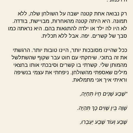
רק נבואה אחת קטנה ישבה על השולחן שלה, ללא
תמונה. היא היתה קטנה מהאחרות, מבויישת, בודדה.
לא היו לה ילד או ילדה להתגאות בהם. היא נראתה כמו
סבך של קשרים. יפה. אבל ללא תכלית.
ככל שהיינו מסובכות יותר, היינו טובות יותר. הרגשתי
את זה בתוכי. שיחקתי עם חוט עבר שקוף שהשתלשל
מהמותן שלי. קשרתי בו קשרים וסיבכתי אותו בחצאי
מילים שאספתי מהשולחן. ניפחתי את עצמי בנשיפה
וראיתי איך אני מתמלאת.
"שֶׁבַע שָׁנִים חָיוֹ תִּחְיֶה,
שָׁוֶה בֵּין שָׁוִים כָּךְ תִּהְיֶה.
שֶׁבַע וְעוֹד שֶׁבַע יַעַבְרוּ,