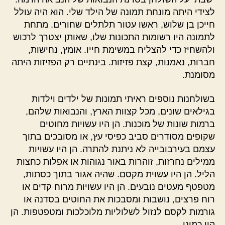
לצידי היתה מונחת תמונה של הילד שלי. הוא היה עולל
חייכן בן שלוש, ראשו עטור תלתלים שחורים. מתחת
לתמונה היו רשומות התכונות שלו, שאותן יצטרך לרכוש
ולהשחיז כדי להצליח במשימת חייו. אומץ, נחישות,
חברות, נאמנות, קצת פזיזות. בינתיים רק הפזיזות היתה
מסומנת.
בשולחנות נוספים ראיתי תמונות של ילדים וילדות
בגילאים שונים, מכל קצוות הארץ, והנבואות שלהם,
ברמות שונות של מוכנות. הן היו עשויות מחוטים
שקופים מסודרים סביב כפיסי עץ, או מסובכים בתוך
עצמם בעירבובייה לא ניתנת להתרה. הן היו עשויות
ממילים נחרזות, זוהרות באור נגוהות או אפלות כחצות
הליל. הן היו עשוית מקסם. שהיה אגור בתוך כסתות,
מטפטף מעטים נובעים. הן היו עשויות מרוח קדים או
רוח פרצים, נושבות ומסבכות את החוטים בסדנה או
גורמות לקסם לנזול לשלוליות מלוכלכות ומטפטפות. הן
היו כמוני.