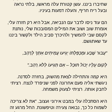
שחיברו ביננו. עשן קטורת עלה מראשו, בלתי נראה
ובעל ריח חריף, והעלה דמעות בעיניו.
הם עוד ניסו לדבר עם הנביאה, אבל היא רק חזרה עלי,
אומרת שוב ושוב את המילים המסובכות שלי, נותנת
לקסם שבי להמשיך ולהיכרך סביב הילד ולקשור ביננו
עד שאתגשם.
"עֲבוּר שֶׁבַע וּמַכְפַּלְתּוֹ יַגִּיעוּ עֲמִיתִים אִתְּךָ לְרַהַב‏,
לָקוּם עָלָיו יָכוֹל תּוּכַל – אִם תַּגִּיעוֹ לְלֹא רַהַב."
היא קמה והתחילה לצאת מהשוק, בחזרה לסדנה.
ניגשתי אליה פעם אחרונה לפני שניפרד לנצח. רציתי
לחבק אותה. רציתי לצעוק משמחה.
היא הסתכלה עלי במבט אירוני ועצוב. "את לא צריכה
לשמוח כל כך, נבואה צעירה וטיפשונת. החל מרגע זה