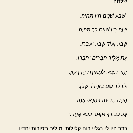
שלמה.
"שֶׁבַע שָׁנִים חָיוֹ תִּחְיֶה,
שָׁוֶה בֵּין שָׁוִים כָּךְ תִּהְיֶה.
שֶׁבַע וְעוֹד שֶׁבַע יַעַבְרוּ,
עֵת אֵלֶיךָ חֲבֵרִים יַחַבְרוּ.
יַחַד תֵּצְאוּ לִמְאוּרַת הַדְּרָקוֹן,
גּוֹרָלְךָ שָׁם בְּזָהֳרוֹ יִשְׁכֹּן.
הַבָּס תְּבִיסוֹ בִּתְנַאי אֶחָד –
עַל כְּבוֹדְךָ תְּוַתֵּר לְלֹא פַּחַד."
כבר היו לי רגליי רוח קלילות. מילים תפורות יחדיו