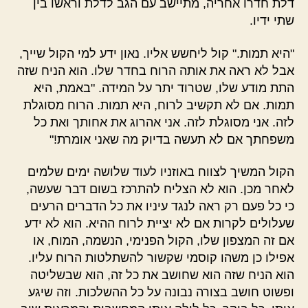
דלת חדרו אחריה, מתיישב עם הגב לדלת וראשו בין
שתי ידיו.
"היא תמות." קול ליחשש אליו. נאון ידע למי הקול שייך,
אבל לא ראה את אותה הרוח בחדר שלו. הוא הניח שזה
התת מודע שלו, שטרוד יתר על המידה. "באמת, היא
תמות. אם לא תקשיב לרוח, היא תמות. הרוח מסוגלת
לזה. אני מסוגלת לזה. אני אהרוג את אחותך ואת כל
משפחתך אם לא תעשה בדיוק מה שאני אומרת!"
הקול המשיך לצווח באוזניו לעוד שלושה ימים שלמים
לאחר מכן. הוא לא הצליח להתרכז בשום דבר שעשה,
כי כל פעם רק ראה לנגד עיניו את כל הדברים הרעים
שעלולים לקרות אם לא יציית לרוח ההיא. הוא לא ידע
אם זה המצפון שלו, הקול הפנימי, הנשמה, המוח, או
אפילו כן משהו קוסמי שקשור להשתלטות הרוח עליו.
הוא הניח שזה הוא שחושב את כל זה, הוא שבשליטה
ופשוט חושב בצורה נבונה על כל ההשלכות. וזה שיגע