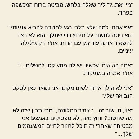
"מי זאת..?" ליר שאלה בלחש, מביטה ברוח המכשפה
בפחד.
"אף אחת, למה שלא תלכי רגע למטבח להביא עוגיות?"
הוא ניסה לחשוב על תירוץ כדי שתלך. הוא לא רצה
להשאיר אותה עוד זמן עם הרוח. את'ר רק גילגלה
עיניים.
"אתה בא איתי עכשיו. יש לנו מסע קטן להשלים…"
את'ר אמרה במתיקות.
"אני לא הולך איתך לשום מקום! אני נשאר כאן לטקס
הנבואה שלי."
"אוי, נו, שוב זה…" את'ר התלוננה, "מתי תבין שזה לא
מה שחשוב? וחוץ מזה, לא מפסיקים באמצע! אני
מבטיחה שאחרי זה תוכל לחזור לחיים המשעממים
שלך…"