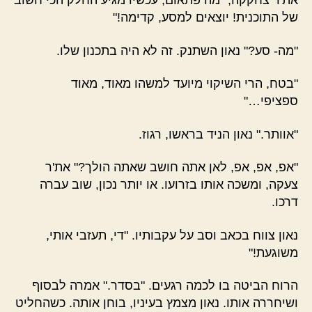
את'ר צחקקה, "מה פתאום, עכשיו מגיע החלק הכי חשוב
של התוכנית! יוצאים למסע, קדימה!"
"מה- סע?" נאון השתנק. זה לא היה בתכנון שלו.
"בטח, הרי השיקוי מיועד למשהו מאוד, מאוד
ספציפי…"
"אוותר." נאון הניד בראשו, רגוז.
"אפ, אפ, אפ, לאן אתה חושב שאתה הולך?" את'ר
צעקה, ומשכה אותו בזרועו. או יותר נכון, שוב עברה
דרכו.
נאון צווח בכאב וסב על עקבותיו. "די, תעזבי אותי,
משוגעת!"
הרוח הביטה בו לכמה רגעים. "בסדר." אמרה לבסוף
ושיחררה אותו. נאון מצמץ בעיניו, בוחן אותה. כשהחליט