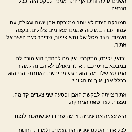
השנים גדלה וחיכו אף יותר ממנה לטקס הזה, ככל
הנראה.
המזרקה היתה לא יותר ממזרקת אבן ישנה ועגולה, עם
עמוד גבוה במרכזה שממנו יצאו מים צלולים. בקצה
העמוד, ניצב פסל של נחש-ציפור, שדיבר כעת הישר אל
את'ר.
"בואי, יקירה, התקרבי. אין מה לפחד," הוא הורה לה
במבטא בריטי כבד. את'ר מעולם לא הבינה למה זה
המבטא שלו. מה, הוא הגיע מהיבשת האחרת? הרי הוא
בכלל אבן, איך זה הגיוני?
את'ר צייתה לבקשת האבן ופסעה שני צעדים קדימה,
נעצרת לצד שפת המזרקה.
היא עצמה את עינייה, וידעה שזהו רגע שתזכור לנצח.
לכל אורך הטקס עינייה היו עצמות, ולמרות החושך