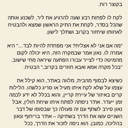
בקוצר רוח.
לקח לו לפחות רבע שעה להרגיע את ליר, לשכנע אותה
שהכל בסדר, לקחת את התיק הראשון שמצא ולהבטיח
לאחותו שיחזור בקרוב ושתלך לישון.
"מה אם אני לא אצליח? אני מפחדת להיות לבד…" היא
אמרה לו. נאון אמר שבמקרה הזה, היא יכולה לקום
מהמיטה כדי לצייר עבורו הפתעה שיראה מתי שישוב.
"בכל מקרה אמא ואבא חוזרים בקרוב," הבטיח.
כשיצא לבסוף מהבית, מלווה באת'ר, הוא קילל את
עצמו על שלא לקח איתו מעיל או סריג כלשהו. הלילות
קרים באיזור של עיירת קריין, והוא בכלל לא ידע לכמה
זמן ייעדר. את'ר ניסתה לפתח איתו שיחת חולין, אבל
נאון סירב לשתף עם זה פעולה כך שבסופו של דבר
השניים עשו את הדרך בשתיקה – את'ר בריחוף ונאון
בהליכה, כמובן. הוא ניסה לזכור את הדרך, ככל