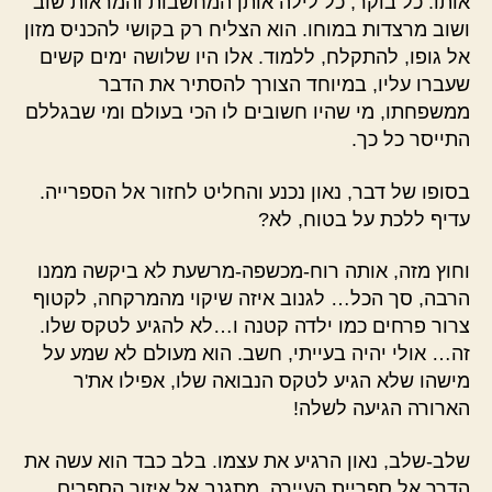
אותו. כל בוקר, כל לילה אותן המחשבות והמראות שוב
ושוב מרצדות במוחו. הוא הצליח רק בקושי להכניס מזון
אל גופו, להתקלח, ללמוד. אלו היו שלושה ימים קשים
שעברו עליו, במיוחד הצורך להסתיר את הדבר
ממשפחתו, מי שהיו חשובים לו הכי בעולם ומי שבגללם
התייסר כל כך.
בסופו של דבר, נאון נכנע והחליט לחזור אל הספרייה.
עדיף ללכת על בטוח, לא?
וחוץ מזה, אותה רוח-מכשפה-מרשעת לא ביקשה ממנו
הרבה, סך הכל… לגנוב איזה שיקוי מהמרקחה, לקטוף
צרור פרחים כמו ילדה קטנה ו…לא להגיע לטקס שלו.
זה… אולי יהיה בעייתי, חשב. הוא מעולם לא שמע על
מישהו שלא הגיע לטקס הנבואה שלו, אפילו את'ר
הארורה הגיעה לשלה!
שלב-שלב, נאון הרגיע את עצמו. בלב כבד הוא עשה את
הדרך אל ספריית העיירה, מתגנב אל איזור הספרים