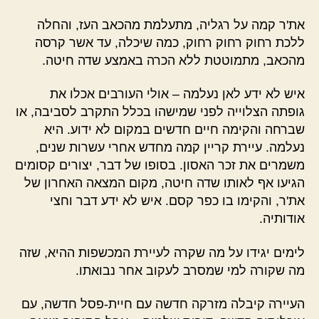
את'ר קמה על רגליה, מתעלמת מהכאב העז, והחלה
ללכת רחוק רחוק רחוק, כמה שיכלה, עד אשר קרסה
מהכאב, מתמוטטת ללא הכרה באמצע שדה חיטה.
איש לא ידע לאן נעלמה – אולי העורבים אכלו את
גופתה הצלוייה לפני שמישהו בכלל התקרב לסביבה, או
שברחה והקימה חיים חדשים במקום לא ידוע. היא
נעלמה. עיירת קריין קמה מחדש אחרי עשרות שנים,
משמרים את זכר האסון. בסופו של דבר, יצורים קסומים
הגיעו אף לאותו שדה חיטה, מקום המצאה האחרון של
את'ר, והקימו בו כפר קסם. איש לא ידע דבר וחצי
אודותיה.
לימים יגידו על מה שקרה לעיירת המכשפות ההיא, שזה
מה שקורה למי שמסרב לעקוב אחר נבואתו.
העיירה קיבלה מזרקה חדשה עם חיית-פסל חדשה, עם