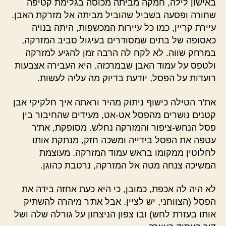
באישון לילה, חמקה מביתה מכוסה בגלימת קטיפה
שחורה ופסעה בשביל שהוביל מביתה אל מזרקת האבן.
עיירת קריין, כמו כל עיירות המכשפות, היתה בנויה
כאסופה של בתים שמסודרים בעיגול סביב המזרקה,
במרחק שווה. לא לקח לה הרבה זמן להגיע למזרקה
ולטפס על עמוד האבן שבמרכזה. היא העבירה אצבעות
רועדות על הפסל, יודעת בדיוק מה עליה לעשות.
את'ר הטילה כישוף ניתוק מהיר וראתה איך חלקיקי אבן
קטנים נושרים מהפסל אט-אט, מעידים שהחיבור בין
פסל הנחש-ציפור והמזרקה נחלש. מסופקת, את'ר
עטפה את הפסל בידייה ומשכה חזק, מנתקת אותו
לחלוטין ממקומו בראש עמוד המזרקה. מעוצמת
המשיכה צנחה מטה אל המזרקה, נרטבת כהוגן.
לא היה לה אכפת, כמובן, כי היא כעת אחזה בידה את
הפסל (הצווחני, יש לציין. אבל את'ר מיהרה להשתיק
אותו בעזרת לחש) ובו צפון הניצחון על גורלה שלה ושל