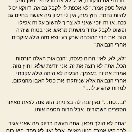
"הבנתי את הנקודה, אבל לא את הבעיה?" נאון ספק
שאל ספק אמר. "לא אכפת לי לקבל נבואה, דווקא יכול
להיות נחמד. חוץ מזה, אין לי רעיון מה אעשה בחיים גם
ככה, אז זה יופי שאני לא צריך לחשוב על זה אפילו
ופשוט לקבל עתיד מושתת מראש. אני בטוח שיהיה
טוב. את הרי ההוכחה שרק רע יוצא מזה שלא עוקבים
אחרי הנבואה."
"לא, לא, לא!" הרוח כעסה, "הנבואות האלה הורסות
הכל. אתה לא רוצה את זה, אני יודעת שלא. וחוץ מזה,
אמרת את זה בעצמך. הבעיה לא היתה שלא עקבתי
אחרי הנבואה אלא שניתקתי את פסל האבן מהמקום.
למרות שהגיע לו…"
"ב…טח…" נאון ענה לה בציניות. הוא פנה לצאת מאיזור
הספרים השמורים, אבל הרוח חסמה אותו.
"אתה לא הולך מכאן. אתה תעשה בדיוק מה שאני אגיד
לך." היא אמרה בטון מאיים, אבל נאון לא פחד. היא רוח