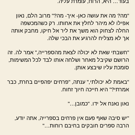
בעוד… היא, הרוח, עומדת עליה.
"מה? מה את עושה כאן- איך- מה?" מרוב הלם, נאון
אפילו לא מיהר לחלץ את אחותו. רק כשהמכשפה
החלה לצחוק הוא משך את ליר אל חיקו, מחבק אותה
אך לא מצליח להרגיע את הבכי שלה.
"חשבתי שאת לא יכולה לצאת מהספרייה," אמר לה. זה
הרושם שקיבל מאחר ושלחה אותו לבד לכל המשימות,
סומכת עליו שיבצע אותן.
"באמת לא יכולתי," ענתה, "פרחים יפהפיים בחרת, כבר
אמרתי?" היא חייכה חיוך זחוח.
נאון נאנח אל ידו. "כמובן…"
"יש סיבה שאף פעם אין פרחים בספרייה, אתה יודע,
הרבה ספרים חובקים בחיבם רוחות…"