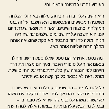
האירוע נחרט בדמיונה צבעוני וחי.
היא חשבה עליו בדרך הביתה, מלווה באיחולי הצלחה
משכניה המכשפים והמכשפות. היא חשבה על זה בזמן
המקלחת, צחצוח השיניים, הארוחות ושאר שגרת היום
יום. היא חשבה על זה שבועיים שלמים עד שהוריה
הניחו מולה כד ורוד בחבטה מאובקת שהוציאה אותה
מהלך הרוח שליווה אותה מאז.
"מה נסגר, את'ר?" הם ספק שאלו ספק דרשו, והחלו
בנאום ארוך על סיפורי העבר, ואיך הם מצאו את דרך
חייהם לפי הנבואה שקיבלו. "תתעוררי על החיים שלך,
מותק. זאת לא נבואה כל כך קשה או בעייתית."
קל להם להגיד – הם שניהם קיבלו נבואות שקשורות
בתחביבים שהיו להם אף לפני. את'ר נתקעה עם משהו
לא קשור, משהו עלוב, משהו שהיא לא טובה בו –
ובכלל, מי הביא עליהם את הנבואות האלו? למה העתיד