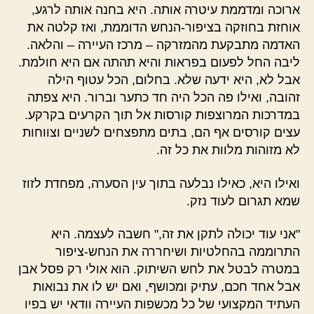
ארוכה ומדממת עיטרה אותה. היא בחנה אותה לרגע,
אוחזת בחוזקה בציפור-הנחש הדוממת, ואז קלטה את
האדמה מתבקעת מהמזרקה – מרכז העיירה – והלאה.
ליבה החל לפעום בפראות והיא תהתה אם היא חולמת.
אבל לא, היא ידעה שלא. בחלום, הכל עטוף הילה
זהובה, ואילו פה הכל היה חד כתער וברור. היא צפתה
במדרכות המרוצפות קורסות אל תוך הקרעים בקרקע.
עצים קורסים אף הם, בתים מתפצחים לשניים וצווחות
לא מזוהות מלוות את כל זה.
ואילו היא, כאילו נבלעה בתוך עין הסערה, מפחדת לזוז
שמא תגרום לעוד נזק.
"אני עוד יכולה לתקן את זה," חשבה לעצמה. היא
התרוממה בהחלטיות ושיחררה את הנחש-ציפור
במטרה לבטל את לחש השיתוק. הוא אולי רק פסל אבן
אבל אחד חכם, עתיק ומכושף, ואם יש לו את נבואות
העתיד המקצועי של כל מכשפות העיירה וודאי יש בפיו