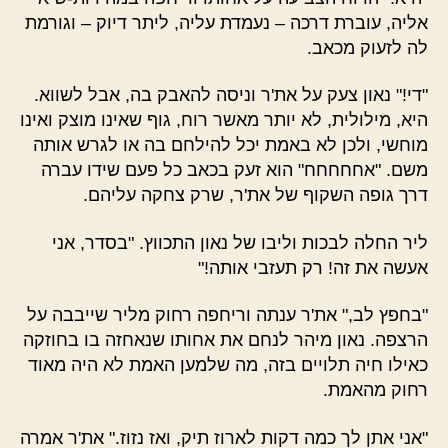
אליה, עוברת דרכה – נעמדת עליה, ליתר דיוק – וגורמת
לה לזעוק מכאב.
"די!" נאון צעק על את'ר וניסה להאבק בה, אבל לשווא.
היא, מילולית, לא יותר מאשר רוח, גוף שאינו מוצק ואינו
מוחשי, ולכן לא באמת יכל להילחם בה או לגרש אותה
משם. "אחחחחח" הוא זעק בכאב כל פעם שידו עברה
דרך גופה השקוף של את'ר, שרק צחקה עליהם.
ליר החלה לבכות וליבו של נאון התכווץ. "בסדר, אני
אעשה את זה! רק תעזבי אותה!"
"בחפץ לב," את'ר ענתה וריחפה רחוק מליר שייבבה על
הרצפה. נאון מיהר לנחם את אחותו שנאחזה בו בחוזקה
כאילו חיה תלויים בזה, מה שלמען האמת לא היה מאוד
רחוק מהאמת.
"אני אתן לך כמה דקות לארוז תיק, ואז נזוז." את'ר אמרה