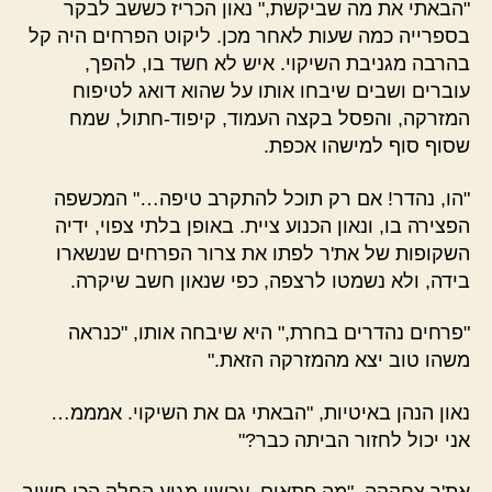
"הבאתי את מה שביקשת," נאון הכריז כששב לבקר
בספרייה כמה שעות לאחר מכן. ליקוט הפרחים היה קל
בהרבה מגניבת השיקוי. איש לא חשד בו, להפך,
עוברים ושבים שיבחו אותו על שהוא דואג לטיפוח
המזרקה, והפסל בקצה העמוד, קיפוד-חתול, שמח
שסוף סוף למישהו אכפת.
"הו, נהדר! אם רק תוכל להתקרב טיפה…" המכשפה
הפצירה בו, ונאון הכנוע ציית. באופן בלתי צפוי, ידיה
השקופות של את'ר לפתו את צרור הפרחים שנשארו
בידה, ולא נשמטו לרצפה, כפי שנאון חשב שיקרה.
"פרחים נהדרים בחרת," היא שיבחה אותו, "כנראה
משהו טוב יצא מהמזרקה הזאת."
נאון הנהן באיטיות, "הבאתי גם את השיקוי. אמממ…
אני יכול לחזור הביתה כבר?"