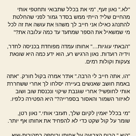
"לא." נאון זעף, "מי את בכלל שתבואי ותחטפי אותי
מהחיים שלי? הייתי ממש בסדר גמור לפני שהחלטת
להתנהג כאילו אני חייב לך משהו! את עושה את זה לכל
מי שמשאיל את הספר שמתעד עד כמה עלובה את?"
"הבאתי עוגיות…" אחותו עמדה מפוחדת בכניסה לחדר,
וידיה רועדות. נאון הרגיש רע, הוא ידע כמה היא שונאת
צעקות וקולות רמים.
"הו, אתה חייב לי הרבה." את'ר אמרה בקול חורק. "אתה
באמת חושב שאנשים בעיירה יסלחו לך אחרי ששחררת
אותי לחופשי? אחרי שגנבת שיקוי ונכנסת שוב ושוב
לאיזור השמור והאסור בספרייה?" היא הפטירה כלפיו.
"מי בכלל יאמין לקיום שלך, תעזבי אותי." נאון רטן,
שומר על קול שקט כדי לא להפחיד את אחותו אף יותר.
"היא." הרוח הצביעה על אחותו וריחפה במהירות-שיא