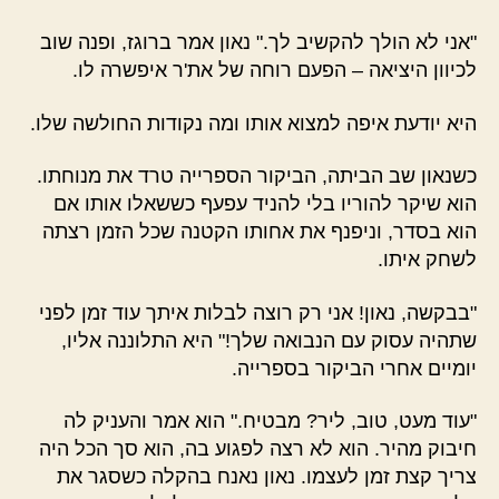
"אני לא הולך להקשיב לך." נאון אמר ברוגז, ופנה שוב
לכיוון היציאה – הפעם רוחה של את'ר איפשרה לו.
היא יודעת איפה למצוא אותו ומה נקודות החולשה שלו.
כשנאון שב הביתה, הביקור הספרייה טרד את מנוחתו.
הוא שיקר להוריו בלי להניד עפעף כששאלו אותו אם
הוא בסדר, וניפנף את אחותו הקטנה שכל הזמן רצתה
לשחק איתו.
"בבקשה, נאון! אני רק רוצה לבלות איתך עוד זמן לפני
שתהיה עסוק עם הנבואה שלך!" היא התלוננה אליו,
יומיים אחרי הביקור בספרייה.
"עוד מעט, טוב, ליר? מבטיח." הוא אמר והעניק לה
חיבוק מהיר. הוא לא רצה לפגוע בה, הוא סך הכל היה
צריך קצת זמן לעצמו. נאון נאנח בהקלה כשסגר את