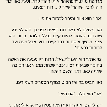
מרחפת מולו. "הפתעה!" אותו הקול קרא, וכעת נאון יכול
היה להבין שהקול שייך ל… רוח רפאים.
"אה!" הוא צווח ומיהר לכסות את פיו.
נאון מעולם לא ראה רוח רפאים לפני כן, הוא לא ידע
שזה דבר שאמור להיות קיים בכלל. כלומר, ברור, הוא
עצמו מכשף וקסם זה דבר קיים וידוע. אבל מפה ועד
לרוחות רפאים?
"מי את?" הוא העז לתשאל. הרוח רק נענעה את ראשה
בחוסר שביעות רצון. "כבר שכחת ממני? אני הסיבה
שאתה כאן, דא!" היא ציחקקה.
נאון הביט בה ואז הביט במדף הספרים השמורים.
"אה" הוא פלט, "את היא."
"יש לי שם, אתה יודע," היא הפטירה, "תקרא לי את'ר."