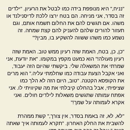
"נניח," היא מנופפת בידה כמו לבטל את הרעיון. "ילדים
זה בסדר, אני מניחה. הם בטח ירצו ללכת לדיסנילנד או
משהו. אם תגשים להם את החלום תשמח אותם, וגם
תעזור להורים שלהם להעניק להם קצת שמחה. זה
נשמע כמו משהו ששווה להשקיע בו, מבין?"
"כן, כן, בטח, האמת שזה רעיון ממש טוב. האמת שזה
רעיון מעולה!" הוא כמעט מקפץ במקומו. "את יודעת, אני
שמרתי את המשאלה שלי. ביקשתי שהיום הזה יעבוד,
ואני אקבל הצעת עבודה כמו שחלמתי עליה." הוא מרים
את הקופסא הקטנה. "טוב, היום הזה לא הלך כמו
שציפיתי, אבל בהחלט קיבלתי את מה שקיוויתי לו. אני
אפתח עמותה שתגשים משאלות לילדים חולים. ואני
אקרא לעמותה על שמך!"
"לא, לא, זה באמת בסדר, אין צורך," קשת ממהרת
להשבית את החלק האחרון. "תקרא לעמותה איך שאתה