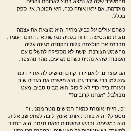
מהמשרד שלה לא נמצא בחוץ לארוחת צהרים
מוקדמת. אם יראו אותה ככה, היא תפוטר, אין ספק
בכלל.
כשהם עולים על כביש מהיר, היא מוצאת את עצמה
נהנית מהנסיעה. הרוח בפניה מגרשת את החום העומד,
מבדרת את חולצתה קלות והקסדה מגינה עליה
מהשמש הצורבת. קשת לא מספיקה להשלים עם
העובדה שהיא נהנית כשהם מגיעים, מהר מהצפוי.
הם עוצרים, ליאם יורד קודם ומושיט לה את ידו כמו
ג'נטלמן כדי שתרד גם. היא מישרת את בגדיה שוב
ונעזרת בידו כדי לא ליפול. הוא מביט סביב, מעט
מבולבל. "אנחנו קרובים?"
"כן, הייתי אומרת כמאה חמישים מטר ממנו. זה
מספיק?" היא בוחנת אותו, אומץ ליבה לפתע שב אליה.
היא במשימה. וברגע שהשטות הזאת תגמר, היא תחזור
למשרד. יש אוטובוס כל חצי שעה, ובמקרה הכי גרוע,