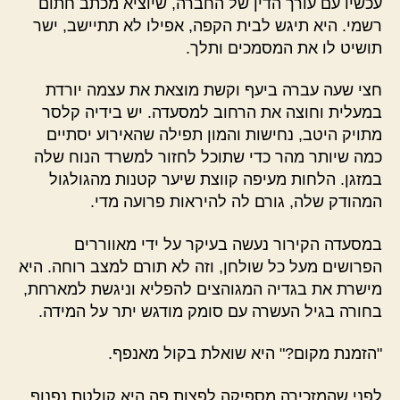
עכשיו עם עורך הדין של החברה, שיוציא מכתב חתום
רשמי. היא תיגש לבית הקפה, אפילו לא תתיישב, ישר
תושיט לו את המסמכים ותלך.
חצי שעה עברה ביעף וקשת מוצאת את עצמה יורדת
במעלית וחוצה את הרחוב למסעדה. יש בידיה קלסר
מתויק היטב, נחישות והמון תפילה שהאירוע יסתיים
כמה שיותר מהר כדי שתוכל לחזור למשרד הנוח שלה
במזגן. הלחות מעיפה קווצת שיער קטנות מהגולגול
המהודק שלה, גורם לה להיראות פרועה מדי.
במסעדה הקירור נעשה בעיקר על ידי מאווררים
הפרושים מעל כל שולחן, וזה לא תורם למצב רוחה. היא
מישרת את בגדיה המגוהצים להפליא וניגשת למארחת,
בחורה בגיל העשרה עם סומק מודגש יתר על המידה.
"הזמנת מקום?" היא שואלת בקול מאנפף.
לפני שהמזכירה מספיקה לפצות פה היא קולטת נפנוף