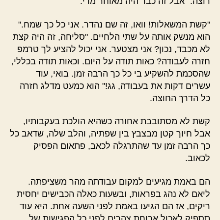
רוצה." אבל זה כבר היה מאוחר מדי.
"קשת המשאלות! וואו, זה שם נהדר. אני כל כך שמח."
הוא מנשק אותה על שתי הלחיים. "סליחה, זה היה קצת
לא מכבד, נכון? אני מצטער. אני יכול להציע לך טרמפ
חזרה לעבודה? כאות תודה על היום. וכאות תודה בכללי,
שהסכמת להשקיע בי כל כך הרבה זמן. בואי, עוד
עשרים דקות את בעבודה, גג!" הוא כמעט מדלג חזרה
כל הדרך החוצה.
קשת לא מסתובבת אחורה כשהיא הולכת בעקבותיו,
אבל חיוך קטן מבצבץ בין שפתיה, והלב שלה, שדאב כל
כך הרבה זמן עד שהתרגלה לכאב, פתאום הפסיק
לכאוב.
הם באמת מגיעים למקום עבודתה מהר משציפתה.
ליאם לא נהג בפראות, ובשעות כאלה הכבישים יחסית
ריקים, אז הם הגיעו באמת לפני השעה אחת. היא עוד
תספיק לאכול ארוחת צהרים לפני כל הפגישות של