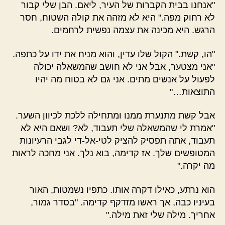
"אנחנו בבית הקברות של העיר, ליאם. הבן שלי קבור
לא רחוק מפה." היא לא מזהה את קולה השטוח, חסר
הרגש. היא מכינה את עצמה נפשית לרחמים.
"הו, קשת." הקול שלו עדין, והוא מניח את ידו על כתפה.
"אני מצטער, אבל אני לא חושב שהמשאלה יכולה
לפעול על אנשים מתים. אני גם לא בטוח מה יהיו
התוצאות…"
אבל קשת מתנערת ממנו ומתחילה ללכת לכיוון השער.
"אמרת לי שהמשאלה שלי תעבוד, לא? ושאם היא לא
תעבוד, אתה תפסיק להציק לטי-אל-די לגבי הרעיונות
המטופשים שלך. אז קדימה, בוא נלך. אני מחכה לראות
מה יקרה."
הוא נרתע, כאילו דקרה אותו. כתפיו נשמטות, האור
בעיניו כבה, אך ראשו מזדקף קדימה. "בסדר גמור,
אחריך. מילה שלי זאת מילה."