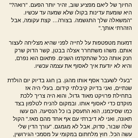
החיוך של ליאם מפציע שוב, זהיר יותר הפעם. "רואה?"
היא שומעת עדינות בקולו שלא שמעה עד עכשיו.
"המשאלה שלך התגשמה. בצורה… קצת עקומה, אבל
הזהרתי אותך."
דמעות מטפטפות על לחייה לפני שהיא מצליחה לעצור
אותם. משהו משתחרר אצלה בבטן, קשר הדוק שרק
חנק אותה ככל שהתקדמו השנים. פתאום הוא נפרם,
והיא לא יודעת איך לאסוף את עצמה עכשיו.
"בעלי לשעבר אסף אותו מהגן. בן חגג בדיוק יום הולדת
שנתיים, ואני בדיוק קיבלתי קידום. בעלי היה אז
בתחילת פרויקט מאוד גדול, והוא היה צריך ללכת
מוקדם כדי לאסוף אותו. ובמקום להניח לטלפון בצד
כמו שסיכמנו, הוא התעסק בו כל הנסיעה. הם עשו
תאונה, ואני לא דיברתי עם אף אחד מהם מאז." הקול
שלה שבור, סדוק, אבל לא מגמגם. "עורך הדין שלי
עשה הכל. חוץ מלחתום במקומי על מסמכי הגירושין,