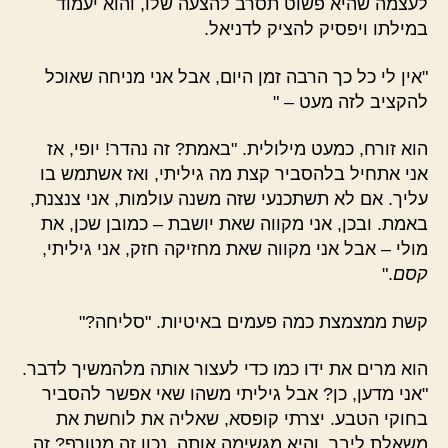
לעצמה שהיא פשוט תסרב להצעה שלו, והוא יעמוד
במילתו ויפסיק להציק לדניאל.
"אין לי כל כך הרבה זמן היום, אבל אני מניחה שאוכל
להקציב לזה מעט – "
הוא זורח, כמעט מילולית. "באמת? זה נהדר! יופי, אז
אני אתחיל בלהסביר קצת מה גיליתי, ואז אשתמש בו
עליך. אם לא תשתכנעי שזה משנה עולמות, אני צנצנת,
באמת. ובכן, אני מקווה שאת יושבת – כמובן שכן, את
מולי – אבל אני מקווה שאת מחזיקה חזק, אני גיליתי,
קסם
."
קשת ממצמצת כמה פעמים באיטיות. "סליחה?"
הוא מרים את ידו כמו כדי לעצור אותה מלהמשיך לדבר.
"אני מדען, כן? אבל גיליתי משהו שאי אפשר להסביר
בחוקי הטבע. יצרתי קופסא, שאליה את לוחשת את
משאלת ליבך. והיא מגשימה אותה. נכון זה מטורף? זה