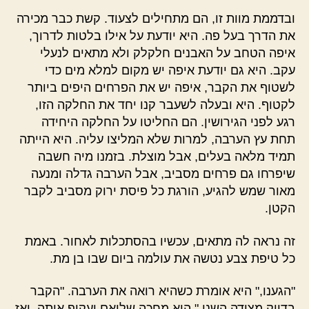
ובדממת מוות זו, הם מתחילים לצעוד. קשת כבר מכירה
את הדרך בעל פה. היא יודעת על אילו בלטות לדרוך,
איפה הטחב על האבנים חלקלק ולא מתאים לנעלי
עקב. היא גם יודעת איפה יש מקום למלא מים כדי
לשטוף את הקבר, איפה יש את הפרחים היפים ביותר
לקטוף. היא ובעלה לשעבר קנו יחד את החלקה הזו,
רגע לפני הגירושין. הם החליטו על החלקה היחידה
תחת עץ הערבה, למרות שלא המליצו עליה. היא הייתה
תמיד מלאה בעלים, אבל מוצלת. בזמנו מיה חשבה
שיפרחו גם פרחים מסביב, אבל הערבה גדלה ומנעה
מאור שמש להגיע, הורגת כל פיסת ירוק מסביב לקבר
הקטן.
זה נראה לה מתאים, עכשיו בהסתכלות לאחור. באמת
כל טיפת צבע נטשה את עולמה ביום שבו בן מת.
"הגענו," היא אומרת כשהיא רואה את הערבה. "הקבר
בדיוק מצידה השני." היא מחכה שליאם יעקוף אותה, ואז