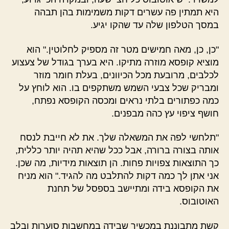
היא תמתין פה עשרים דקות משמימות בהן תבהה
במסך הטלפון שלה עד שהקו יגיע.
"כן, כן, מאה חמישים מטר זה מספיק לחלוטין." הוא
מוציא קופסא מוזרה מתיקו. היא בערך בגודל של צעצוע
לכלבים, מרובעת מכל הכיוונים, בעלת חומר מוזר
ומבריק שכל צבעי השמש משתקפים בו. הוא לוחץ על
כמה כפתורים בלתי נראים ומכסה הקופסא נפתח,
חושף ציפוי עץ כהה מבפנים.
"תלחשי לפה את המשאלה שלך. את לא חייבת לנסח
אותה בצורה ברורה, אבל ככל שהיא תהיה יותר כללית,
כך התוצאות צפויות פחות. הן תוצאות מידיות, מה שכן.
אני אתן לך כמה דקות להתלבט מה להגיד." הוא מניח
את הקופסא בידה ומתיישב בספסל של תחנת
האוטובוס.
קשת מתבוננת במכשיר שבידה במחשבות סוערות ובלב