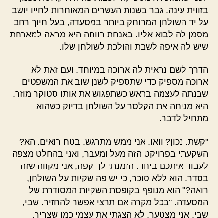
בזווית עינה. גבר בשנות העשרים המאוחרות לחייו יושב
על יד השולחן המרוחק ביותר במסעדה, בעל חיוך רחב
מסמן לה לבוא אליו. באנחת רווחה היא מראה למארחת
שיש לה איפה לשבת והולכת לשולחן שלו.
הדרך לשם נראית לה ארוכה במיוחד, ועם זאת לא
ארוכה מספיק כדי שתספיק לשנן שוב את המשפטים
שבנתה לעצמה בראש כשתפגוש את אותו סטוקר מוזר.
היא מניחה את הקלסר על השולחן בדיוק כשהוא
מתחיל לדבר.
"קשת, נכון? וואו, אני ממש מתרגש. בטח רואים, הא?
השקעתי בפרויקט הזה מעל ומעבר, ואני בהחלט מצפה
לעבוד איתכם ביחד. הזמנתי לך קפה, אני מקווה שזה
בסדר. הוא ללא סוכר, כי יש פה שקיות על השולחן,
רואה?" הוא מנופף בקופסת השקיות המסודרת של
המסעדה. "בכל מקרה אם תרצי אפשר להחזיר. שבי,
שבי, אני מצטער, לא הצגתי את עצמי כמו שצריך,