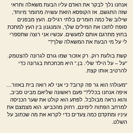
אנחנו נלך לבקר את האדם עליו הבעת משאלה ותראי
שזה התגשם. אז הקופסא הזאת עשויה מחומר מיוחד,
שילוב של כמה חומרים בלתי רגילים. העץ מבפנים
סופח לתוכו את המילים שלך, והמנגנון בין העץ למתכת
בחוץ מתרגם אותם למעשים. עכשיו אני רוצה שתספרי
לי על מי הבעת את המשאלה שלך?"
קשת בולעת רוק. רק אזכור שמו גורם לגרונה להצטמק.
"על – על הילד שלי. בן." היא מכחכחת בגרונה כדי
להרטיב אותו קצת.
"מעולה! הוא גר פה קרוב? כי אני לא רואה בית באזור…
איפה אנחנו בכלל?" פעם ראשונה שליאם מביט סביב,
והוא נראה מבולבל. לפתע הוא קולט את שער הכניסה
למרחב הפתוח לימינם, רחוק מהכביש. הוא מצמצם את
עיניו ומתקדם כמה צעדים כדי לקרוא את מה שכתוב על
השלט.