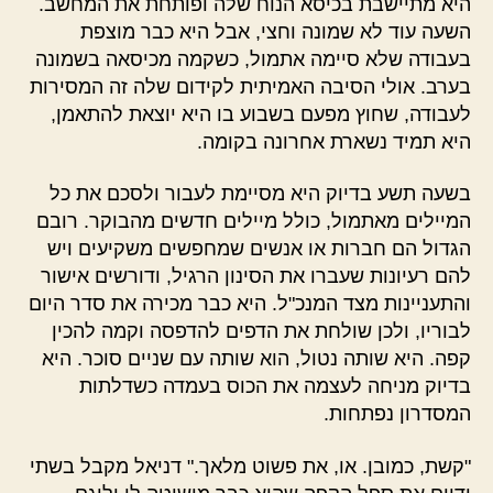
היא מתיישבת בכיסא הנוח שלה ופותחת את המחשב.
השעה עוד לא שמונה וחצי, אבל היא כבר מוצפת
בעבודה שלא סיימה אתמול, כשקמה מכיסאה בשמונה
בערב. אולי הסיבה האמיתית לקידום שלה זה המסירות
לעבודה, שחוץ מפעם בשבוע בו היא יוצאת להתאמן,
היא תמיד נשארת אחרונה בקומה.
בשעה תשע בדיוק היא מסיימת לעבור ולסכם את כל
המיילים מאתמול, כולל מיילים חדשים מהבוקר. רובם
הגדול הם חברות או אנשים שמחפשים משקיעים ויש
להם רעיונות שעברו את הסינון הרגיל, ודורשים אישור
והתעניינות מצד המנכ"ל. היא כבר מכירה את סדר היום
לבוריו, ולכן שולחת את הדפים להדפסה וקמה להכין
קפה. היא שותה נטול, הוא שותה עם שניים סוכר. היא
בדיוק מניחה לעצמה את הכוס בעמדה כשדלתות
המסדרון נפתחות.
"קשת, כמובן. או, את פשוט מלאך." דניאל מקבל בשתי