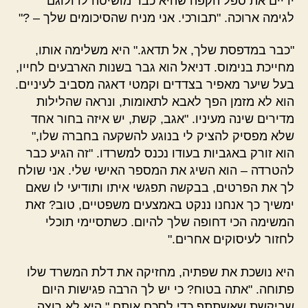
ידיים את ספל הקפה שהיא כבר מושיטה לו ולוגם
לגימה ארוכה. "תבורכי. אני מניח שהסיכומים שלך – ?"
"כבר במדפסת שלך, אל תדאג." היא משלימה אותו,
מחייכת בנימוס. דניאל הוא גבר בשנות הארבעים לחייו,
בעל שיער מאפיר בצדדים וקמטי דאגה מסביב לעיניים.
הוא לא מזמן הפך לאבא לתאומות, ונראה שהלילות
מדירים שינה מעיניו. "אגב, קשת, יש איזה בחור אחד
שלא מפסיק להציק לי בנוגע להשקעה בחברה שלו,"
הוא זורק באגביות בעודו נכנס למשרדו. "זה הגיע כבר
להטרדה – הוא השיג את המספר האישי שלי. אני שולח
לך את הפרטים, בבקשה תפגשי איתו ותודיעי לו שאם
ימשיך כך אנחנו ננקט באמצעים משפטיים, טוב? זאת
המשימה הכי דחופה שלך להיום. כשתסיימי תוכלי
לחזור לעיסוקים אחרים."
היא נושכת את שפתיה, מחזיקה את דלת המשרד שלו
פתוחה. "אתה בטוח? כי יש לך הרבה פגישות היום
שביקשת שאשתתף כדי לסכם אותם." היא לא רוצה