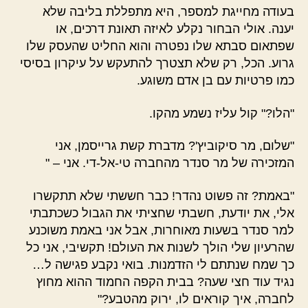
בעודה מחייגת למספר, היא מתפללת בליבה שלא
יענה. אולי הבחור נקלע לאיזה תאונת דרכים, או
שפתאום סבתא שלו נפטרה והוא החליט שהעסק שלו
גרוע. הכל, רק שלא תצטרך להתעקש על עיקרון בסיסי
כמו פרטיות עם בן אדם משוגע.
"הלו?" קול עליז נשמע מהקו.
"שלום, מר סיקוביץ'? מדברת קשת גרייסמן, אני
המזכירה של מר סנדר מהחברה טי-אל-די. אני – "
"באמת? זה פשוט נהדר! כבר חששתי שלא תתקשרו
אלי, את יודעת, חשבתי שחציתי את הגבול כשכתבתי
למר סנדר בשעות מאוחרות, אבל אני באמת משוכנע
שהרעיון שלי הולך לשנות את העולם! תקשיבי, אני כל
כך שמח שנתתם לי הזדמנות. בואי נקבע פגישה ל…
נגיד עוד חצי שעה? בבית הקפה החמוד ההוא מחוץ
לחברה, איך קוראים לו, ירוק מהטבע?"