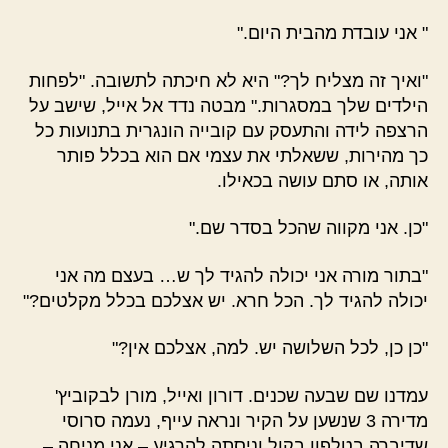
" אני עובדת מהבית היום."
"ואיך זה מצליח לך?" היא לא חיכתה לתשובה. "לפחות
הילדים שלך במסגרות." מבטה נדד אל אייל, שישב על
הרצפה לידה והתעסק עם קובייה הונגרית בתנועות כל
כך מהירות, ששאלתי את עצמי אם הוא בכלל פותר
אותה, או סתם עושה בכאילו.
"כן. אני מקווה שהכל בסדר שם."
"בתור מורה אני יכולה להגיד לך ש… בעצם מה אני
יכולה להגיד לך. הכל חרא. יש אצלכם בכלל מקלטים?"
"כן כן, לכל השלושה יש. למה, אצלכם אין?"
עמדנו שם שבעה שכנים. דורון ואייל, מורן לבקוביץ'
מדירה 3 שנשען על הקיר ונראה עייף, נעמה סרוסי
שדיברה בטלפון בקול וניסתה להרגיע – אני מניחה –