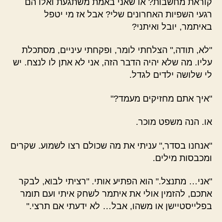
קוראת מחשבות? או שאני באמת משתגעת ואלו הם
רגעי השפיות האחרונים שלי? אבל אז מי יטפל
באיתמר, יובל ואיתני?
"לא, תודה," הצלחתי לומר, ופקחתי עיניים, מסתכלת
עליו. מה שלא יהיה הדבר הזה, אני לא אתן לו לנצח. יש
לי שלושה ילדים לגדל.
"איך אתם מחזיקים מעמד?"
או. הנה משפט מוכר.
"אנחנו בסדר," עניתי את מה שכולם רצו לשמוע. שקרים
ומכבסות מילים.
"אני… מתנצל." הוא הפתיע אותי. "רציתי לבוא, לבקר
אתכם, להזמין אולי את איתמר לשחק איתי ועם תומר
בפלייסטיישן או משהו, אבל… לא ידעתי אם תרצי."