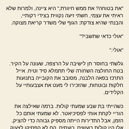
"את בטוחה? את ממש חיוורת," היא ציינה, ולמרות שלא
ראיתי את עצמי, חשתי זיעה נקווית בצידי רקותיי,
והבנתי שהיא צודקת: הגוף שלי משדר קריאת מצוקה.
"אולי כדאי שתשבי?"
"אולי."
גלשתי בחוסר חן לישיבה על הרצפה, שעונה על הקיר.
בטח החולצה השחורה שלי תתמלא סיד וטיח. אייל
התרכז בפאה הלבנה, מסובב את הקובייה בתנועות
חלקות ובוטחות, שהזכירו לי מעט את אצבעותיי על
הקלידים.
כשהייתי בת שבע שמעתי קולות. ברמה שאילצה את
הוריי לקחת אותי לפסיכיאטר. לא שמעתי אותם כל
הזמן, אבל התדירות הייתה מספיק גבוהה כדי להציק.
אלו היו קולות רועשים. כועסים. הם לא הפסיקו לצעוק