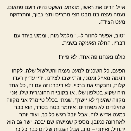
אייל הרים את ראשו, מופתע. השקט נהיה רועם פתאום.
נעמה נעצה בנו מבט חצי מתריס וחצי נבוך, והתרחקה
מעט הצידה.
"טוב, אפשר לחזור ל–," מלמל מורן, וממש ביחד עם
דבריו, החלה האעזקה בשנית.
כולנו נאנחנו פה אחד. לא פייר!
הפעם, כל השכנים למעט נעמה והשלשול שלה, לקחו
דוגמה מאייל וממני, והתיישבו לצידנו. ידיי עדיין רעדו
קלות, וחבקתי את ברכיי. לא דיברנו זה עם זה, כל אחד
היה שקוע בטלפון שלו. או בקובייה ההונגרית שלו. אני
מקווה שהעוף לא יישרף, שמתי בכלל טיימר? אני מקווה
שהילדים לא מפחדים. איתמר בטח בסדר, הוא כבר
כמעט אדיש לזה. אבל יובל רגיש כל כך, ועוד יותר
לאחרונה כמובן. מספיק שמישהו שם יבכה, ישר גם הוא
יתחיל. ואיתני – טוב, אבל הגננות שלהם כבר כל כך