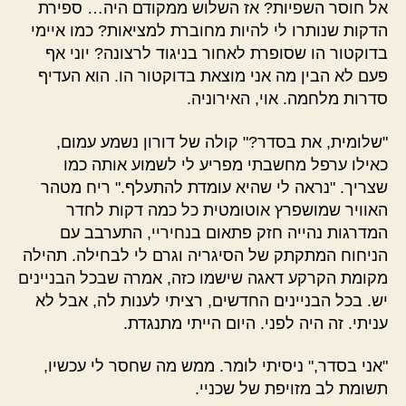
אל חוסר השפיות? אז השלוש ממקודם היה… ספירת
הדקות שנותרו לי להיות מחוברת למציאות? כמו איימי
בדוקטור הו שסופרת לאחור בניגוד לרצונה? יוני אף
פעם לא הבין מה אני מוצאת בדוקטור הו. הוא העדיף
סדרות מלחמה. אוי, האירוניה.
"שלומית, את בסדר?" קולה של דורון נשמע עמום,
כאילו ערפל מחשבתי מפריע לי לשמוע אותה כמו
שצריך. "נראה לי שהיא עומדת להתעלף." ריח מטהר
האוויר שמושפרץ אוטומטית כל כמה דקות לחדר
המדרגות נהייה חזק פתאום בנחיריי, התערבב עם
הניחוח המתקתק של הסיגריה וגרם לי לבחילה. תהילה
מקומת הקרקע דאגה שישמו כזה, אמרה שבכל הבניינים
יש. בכל הבניינים החדשים, רציתי לענות לה, אבל לא
עניתי. זה היה לפני. היום הייתי מתנגדת.
"אני בסדר," ניסיתי לומר. ממש מה שחסר לי עכשיו,
תשומת לב מזויפת של שכניי.