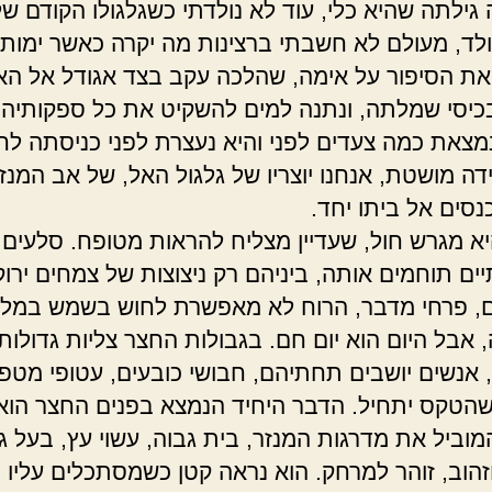
גילתה שהיא כלי, עוד לא נולדתי כשגלגולו הקודם של
נולד, מעולם לא חשבתי ברצינות מה יקרה כאשר ימות
ת הסיפור על אימה, שהלכה עקב בצד אגודל אל הא
כיסי שמלתה, ונתנה למים להשקיט את כל ספקותיה.
מצאת כמה צעדים לפני והיא נעצרת לפני כניסתה לח
דה מושטת, אנחנו יוצריו של גלגול האל, של אב המנזר
נסים אל ביתו יחד.
א מגרש חול, שעדיין מצליח להראות מטופח. סלעים
ים תוחמים אותה, ביניהם רק ניצוצות של צמחים ירוק
, פרחי מדבר, הרוח לא מאפשרת לחוש בשמש במלו
 אבל היום הוא יום חם. בגבולות החצר צליות גדולות
, אנשים יושבים תחתיהם, חבושי כובעים, עטופי מטפ
הטקס יתחיל. הדבר היחיד הנמצא בפנים החצר הוא
מוביל את מדרגות המנזר, בית גבוה, עשוי עץ, בעל ג
זהוב, זוהר למרחק. הוא נראה קטן כשמסתכלים עליו מ