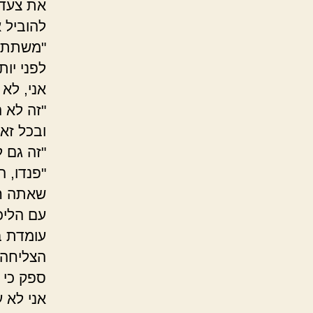
את צעדי
להוביל א
"משתתף 
לפני יו
אני, לא 
"זה לא ה
ובכל זא
"זה גם ל
"פנדו, 
שאתה חי
עם הליכ
עומדת במ
הצליחה 
ספק כי 
אני לא 