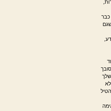
ות,
כבר
שגם
דע,
ד
סובך
שלך
לא
הטיל
ימה