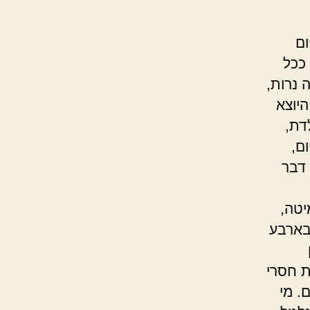
ום
 ככל
 נרות,
היוצא
דת,
ם,
דבר
יטה,
בארבע
ת חסרי
. מי