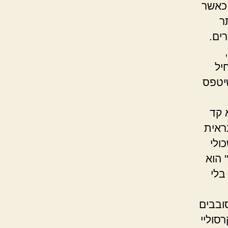
 כאשר
ר
ים.
יל
שיטפס
 קד
ראית
ולי
 הוא
בלי
ובבים
סוליי