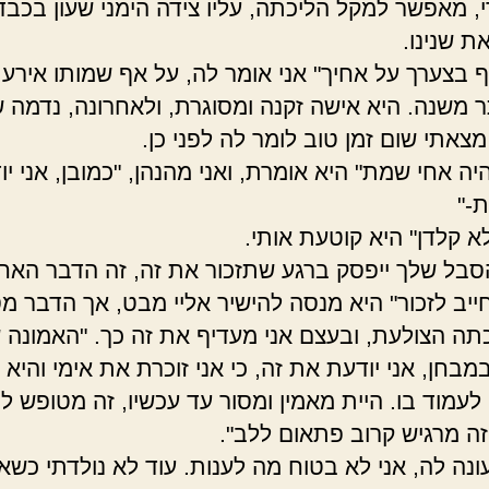
, מאפשר למקל הליכתה, עליו צידה הימני שעון בכבד
ת שנינו.
בצערך על אחיך" אני אומר לה, על אף שמותו אירע 
תר משנה. היא אישה זקנה ומסוגרת, ולאחרונה, נדמה 
מצאתי שום זמן טוב לומר לה לפני כן.
יה אחי שמת" היא אומרת, ואני מהנהן, "כמובן, אני יו
ת-"
א קלדן" היא קוטעת אותי.
הסבל שלך ייפסק ברגע שתזכור את זה, זה הדבר האח
יב לזכור" היא מנסה להישיר אליי מבט, אך הדבר מ
תה הצולעת, ובעצם אני מעדיף את זה כך. "האמונה 
בחן, אני יודעת את זה, כי אני זוכרת את אימי והיא 
לעמוד בו. היית מאמין ומסור עד עכשיו, זה מטופש ל
זה מרגיש קרוב פתאום ללב".
עונה לה, אני לא בטוח מה לענות. עוד לא נולדתי כשא