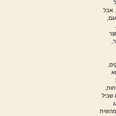
. אבל
גם,
צר
,
ים,
א
חות,
 שביל
ג
הזווית