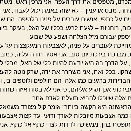
ומכרנו, מטפסים את דרך העפר. אני מרכין ראש, משת
חה, מבט או עניין – לא שזה באמת יכול לעבוד. אני 
יים על כתפי, אנשים עוברים על פנינו בלטיפה. הם ש
וח, רוחניות – לגעת לרגע בכליו של האל, בעיקר ביו
 יספק עבורם מזל הצלחה ושפע של שבוע.
חייכת לעוברים על פניה, לאצבעות המעקצצות על עו
 מברכת בירכת יום טוב. אני אסיר תודה עליה, כמובן
 על הדרך בה היא יודעת להיות כלי של האל, מבלי ל
חקו. בכל זאת, אני משחרר את ידה, שרק נוטה להעצ
בדידות ברגעים כמו אלה. הם חולפים ולוטפים בי, וא
ירכתי אכן תגיע אליהם, כי אני לא בטוח איזה כוחות 
 אלה שיוכלו להביא תועלת לאדם אחר.
ראשונה היא הקשה ביותר" אומר קול מצורד משמאלי
כמה אצבעות מיובלות לאורך זרועי, עד קצות אצבעות 
תופסת בהן, ממשיכה לדדות לצדי כתף אל כתף. אני