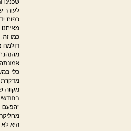
שכנינו 
לעורר שי
כפות יד
מאיתנו כ
כמו זה,
דולמה מ
מהנהנת,
אמונתה,
כלי במש
מדקרת ה
מקווה שב
בחודשים
"הפעם ה
מחליקה 
היא לא 