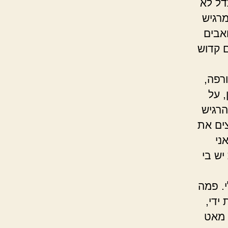
דל לא
מרגיש
ואבים
ם קדוש
רפה,
, על
הרגיש
ים את
ני
יש בי
. פמה
ידי,
 מאט