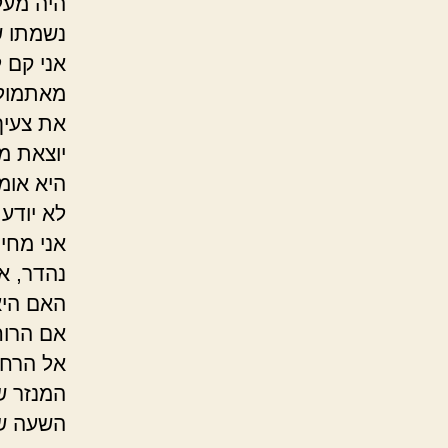
היה מעל
נשמתו ש
אני קם 
מאתמול 
את צעיף 
יוצאת מא
היא אומר
לא יודעת
אני מחי
נהדר, א
האם היא 
אם הרוח
אל הרחו
המנזר ש
השעה שע