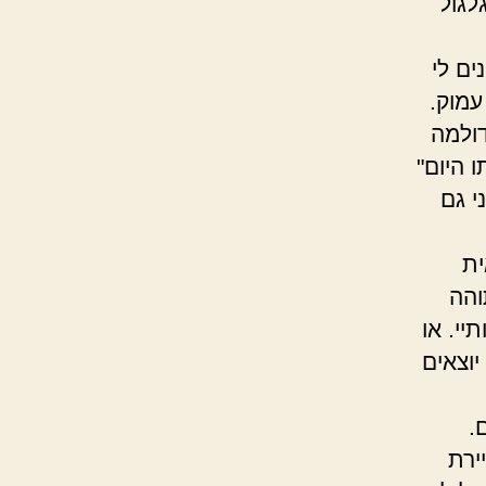
לגול
ם לי
עמוק.
דולמה
 היום"
י גם
ית
והה
יי. או
וצאים
.
ירת