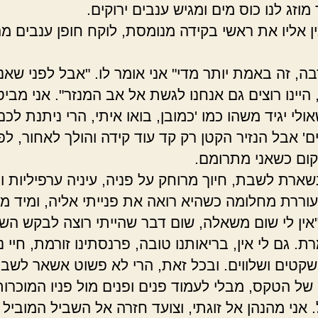
מוזג לנו כוס מים ומגיש ענבים ירוקים.
ין אליו את ראשי בקידה מנומסת, לוקח חופן ענבים מ
ה, זה באמת יותר מדי" אני אומר לו. "אבל לפני שאני
היינו רוצים גם אנחנו לגשת אל אב המנזר". אני מביט
ולי יגיד משהו כמו 'כמובן, בואו איתי, הרי ניתנת לכם
ם' אבל הנזיר הקטן רק קד עוד קידה והולך לאחור, לפ
קום כשאני מתרומם.
שארת לשבת, חיוך מרוחק על פניה, עיניה ערפיליות וב
וררת מחלומה כשהיא רואה את פנייתי אליה, ומיד מנ
אין לי שום משאלה, שום דבר שהייתי רוצה לבקש הש
ת. גם לי אין, בריאותנו טובה, פרנסתינו זורמת, חיי ני
 שקטים ושלווים. ובכל זאת, הרי לא פשוט אשאר לשב
 של הטקס, מבלי לעמוד פנים ופנים מול פניו המוכרות
 אני מהנהן אל זוגתי, וצועד חזרה אל השביל המוביל