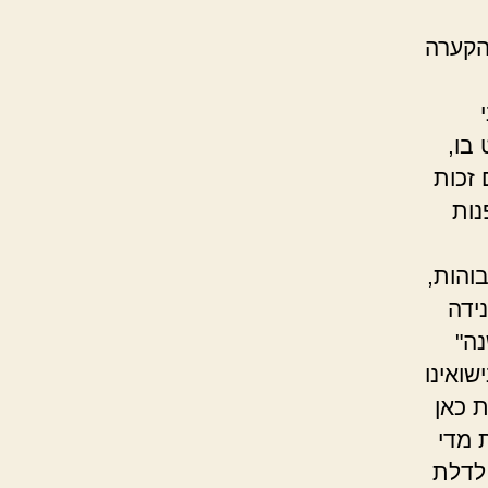
הקערה
 בו,
 זכות
נות
והות,
ידה
נה"
שואינו
ת כאן
 מדי
 לדלת