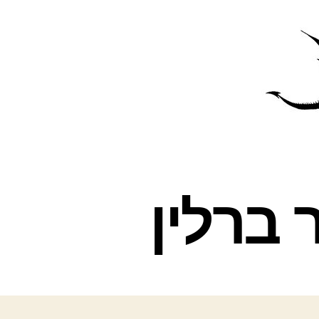
פרס
עינת
ברלין