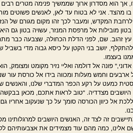
, אך הוא מסדרון ארוך שממשיך פנימה מטרים רבים
בו מהצד. אני לא בטוח עד לאן, לאנשים פשוטים מות
לרחבת המקדש, ומעבר לכך זהו מקום מגורם של הנזר
בטון מובילות אל מרפסת המנזר, עשויה בטון גם היא,
עץ זהוב. שם, לפני הדלת הכחולה, שצבעה כבר מתח
להתקלף, יושב בני הקטן על כיסא גבוה מדי בשביל 
מנו בעצמו.
אדוני," פונה אל דולמה ואליי נזיר מקומט ומצומק, הוא
 ארבעים וחמש מעלות ומכווה בידו אל כורסת עור שנ
סטית כמעט על רקע הכפר המדברי שלנו, והאנשים שכ
 היושבים מצדדיה. "טוב לראות אתכם, מכאן בבקשה"
לכת אל כיוון הכורסה סומך על כך שנעקוב אחריו גם 
ו.
תיישבים זה לצד זה, האנשים היושבים למרגלותינו מס
 אלינו, כמה מהם עוד מצמידים את אצבעותיהם לקר