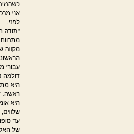
כשהנזיר 
אני מרכ
לפני.
"תודה רב
מתרווח, 
מקווה שא
הראשוני
עבורי מ
דולמה נ
היא מתע
ראשה. "
היא אומר
שלווים,
עד סופו
של האל.