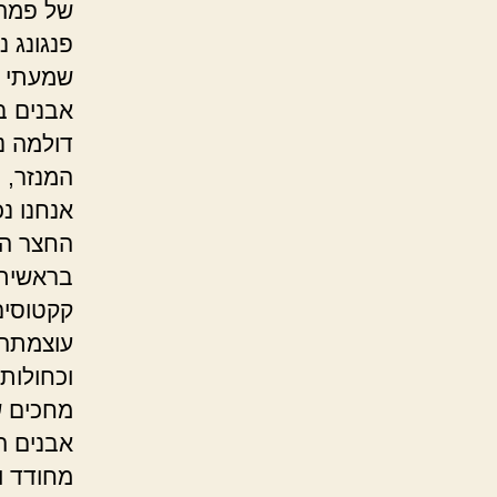
של פמה 
פנגונג 
שמעתי א
אבנים ב
דולמה נ
המנזר, י
אנחנו נכ
החצר הי
בראשיתי
קקטוסים
עוצמתה,
וכחולות
מחכים ש
אבנים ה
מחודד ו