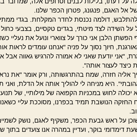
ה על דעתו, בלילות לבנים וטרופים אלה, שמדובר בג
ל אל האגם, פנגונג, פטרון הכפר שלנו.
להתלבש, דולמה נכנסת לחדר המקלחת. בגדי ממתיני
על השידה לצד מיטתי, בגדים טקסיים, בצבעי כחול 
הפשתן הלבן אני כורך על צווארי ונועל את נעליי כש
ורגנת, חיוך נסוך על פניה "אנחנו עומדים לראות אותו
ת, "אני יודעת שאני לא אמורה להרגיש גאווה אבל אנ
 כיצד לעצור אותה".
יך אליה חזרה, שמח בהתרגשותה, ורק אומר "את נרא
הובתי". היא מניחה לי להוליך אותה אל הדלת, ואני ת
יכולה לחוש במכניות הקפואה של מילותיי, של תנועות
 החזקה הנושבת תמיד בכפרנו, מסוככת עליי כשאנו י
ב.
וכן על ראש גבעת הכפר, משקיף לאגם, נושק לשמיים
ת דימדומי בוקר, ועדיין במהרה אנו צועדים בתוך שי