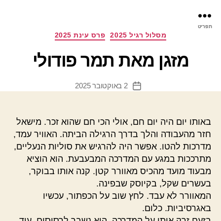
פר
תפריט
עינ
קטגוריות
מסלול רגיל 2025
פרס עינת 2025
מזגן מאת תמר פודולי
2 באוקטובר 2025
תאריך
פוסט
באותו יום היה יום חם, אולי הכי חם שהוא זכר. מישאל
חזר מהעבודה והלך בדרך הרגילה הביתה. האוויר עמד,
מדרכות להטו. אפשר היה להרגיש את סוליות הנעליים,
מתרככות במגע עם המדרכה המבעבעת. הוא הוציא
מבעוד מועד מהכיס מאוורר קטן. קנה אותו בבוקר,
בעשרים שקל, בקיוסק שבפינה.
המאוורר לא עבד. לחץ שוב על הכפתור, עכשיו
באגרסיביות. כלום.
בזעם זרק אותו על המדרכה. הוא נשבר לרסיסים. עוד