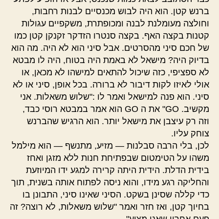
ברנש קטן. הוא היה לבוש מכנסיים לבנות רחבות,
וחולצה מעומלנת לבנה ומכופתרת, משקפיים עגולות
קטנות בקצה האף. בקצה סנטרו הזדקר זקנקן קטן כמו
של חכם סיני מהסרטים. אבל סיני הוא לא היה. מה הוא
בדיוק היה? מישאל לא באמת היה בטוח, היה לו מבטא
לא ספציפי, כזה שיכול להתאים למישהו לא מכאן, או
אולי לאיזו לקות דיבור לא ברורה. בכל אופן, סיני או לא
סיני. הוא פנה למישאל ואמר לו :"שלוש משאלות. אני
מקשיב. GO" את ה GO הוא אמר במבטא רוסי כבד,
וזה רק עיצבן את מישאל יותר. הוא הרגיש שהברנש
צוחק עליו.
לכן, בלי הרבה סבלנות — מזיע, מתנשף — הוא מילמל
משהו על הטימטום שבפתיחת חנות ללא מזגן ואחז
בידית הדלת. הידית היתה קרירה למגע ידו המיוזעת
והחליקה רגע מידו, והוא ניסה לפתוח אותה בשנית, תוך
כדי קללה שסינן בשקט. הסיני שאינו סיני, התבונן בו
בחיוך קטן, ואז חזר ואמר "שלוש משאלות, לא רוצה? זה
פעם אחרון שאני מציע".