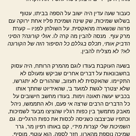
כעבור שעה עדין היה ישוב על הספה בביתו, עטוף
בשלוש שמיכות, שק שינה ושמיכת פליז אחת ירוקה עם
פרווה שנשארה מהאקסית. על השולחן לפניו – קערת
מרק עוף. מנסה להבין מה קרה לו.
אולי קורונה? הסיני
הדביק אותי, תכלס בגללם כל הסיפור הזה של הקורונה
לא?
לא מצליח להבין.
בשעה העוקבת בעודו לוגם מהמרק הרותח, היה עסוק
בחשבונאות על דברים אחרים שביקש ומעולם לא
התקיימו. שהאקסית לא תעזוב, שההורים לא יתגרשו,
שלא יצטרך לגשת למועד ב', שהאידיוט שחתך אותו
בכביש יעשה תאונה וימות. בעודו מחשב חישובים על
כל הדברים הרבים שרצה אי פעם, ולא התממשו, ניהל
מאבק מתמשך בין כפות רגליו שהציצו מבעד לשמיכות,
וכתפיו שביצבצו כשניסה לכסות את כפות הרגליים.
גם
השמיכות שלי קצרות מידי
, קם באותו רפיון מר, גרר
שמיכה נוספת מהארון. חזר לספה. הוא עוטף, מוסיף,