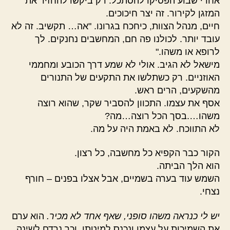
אחרי שבוע הפסיקו להסתכל. רק ביקשו להחזיר את
המזגן לקירור. זה יצר חיכוכים.
חיים, מנהל הצוות, כיחכח בגרונו. "אה… תקשיב. זה לא
עובד יותר. לכולנו פה חם, המחשבים נחנקים. לך
לרופא או משהו."
מישאל לא הגיב. אולי לא שמע דרך הכובע ומחממי
האוזניים. רק כשתלשו את התקעים של התנורים
מהשקעים, הרים ראש.
אסף את עצמו. התכוון להסביר שקר, שהוא רוצה
משהו….בסך הכל רוצה…מה?
לא התווכח. לא באמת היה על מה.
הקור כבר הקפיא כל מחשבה, כל רצון.
הוא הלך הביתה.
השמש עוד בערה בשמיים, אבל אצלו בפנים – חורף
נצחי.
יש לי כנראה משהו סופני, שאף אחד לא מכיר.
הוא ערם
את השמיכות על עצמו ונכנס למיטתו. וכך נרדם לשינה