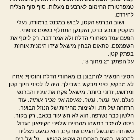
טמפרטורת החימום לארבעים מעלות. סוף סוף הצליח
להירדם.
ושוב הברנש הקטן, לבוש במכנס ברמודה, נעלי
מוקסין וכובע ברט, הזקנקן התחלף בשפם צרפתי.
הפעם עמד מאחורי הדלת ולא אמר דבר. רק ליטף את
השפמפם. פתאום הבחין מישאל שידו הימנית אוחזת
בפתק קטן.
על הפתק: "2 מתוך 3".
הסיני המשיך להתבונן בו מאחורי הדלת והוסיף: אתה
לא מבקש, סיני מבקש בשבילך. היה לו לסיני חיוך קטן
ומרושע, זדוני ביותר. מישאל פקח את עיניו והברנש
נעלם.
אני גמור. גמור.
מאיפה אני מכיר אותו?.
עוד
הרתחה של תה, ולגימות מהירות של הנוזל הבוער,
הלשון כבר נשרפה. הוא לא חש עוד בכאב, רק בקור.
ניסה להיזכר במשהו מהחיים שלפני הקיפאון הגדול.
כשהתה מתבשל והמים שורקים, הוא כמעט מצליח
להרגיש. בפעם האחרונה שהוא הרגיש….גל של ריח