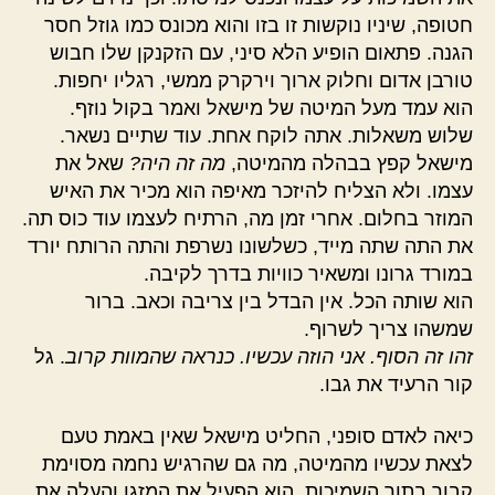
חטופה, שיניו נוקשות זו בזו והוא מכונס כמו גוזל חסר
הגנה. פתאום הופיע הלא סיני, עם הזקנקן שלו חבוש
טורבן אדום וחלוק ארוך וירקרק ממשי, רגליו יחפות.
הוא עמד מעל המיטה של מישאל ואמר בקול נוזף.
שלוש משאלות. אתה לוקח אחת. עוד שתיים נשאר.
מישאל קפץ בבהלה מהמיטה,
מה זה היה?
שאל את
עצמו. ולא הצליח להיזכר מאיפה הוא מכיר את האיש
המוזר בחלום. אחרי זמן מה, הרתיח לעצמו עוד כוס תה.
את התה שתה מייד, כשלשונו נשרפת והתה הרותח יורד
במורד גרונו ומשאיר כוויות בדרך לקיבה.
הוא שותה הכל. אין הבדל בין צריבה וכאב. ברור
שמשהו צריך לשרוף.
זהו זה הסוף. אני הוזה עכשיו. כנראה שהמוות קרוב
. גל
קור הרעיד את גבו.
כיאה לאדם סופני, החליט מישאל שאין באמת טעם
לצאת עכשיו מהמיטה, מה גם שהרגיש נחמה מסוימת
קבור בתוך השמיכות. הוא הפעיל את המזגן והעלה את