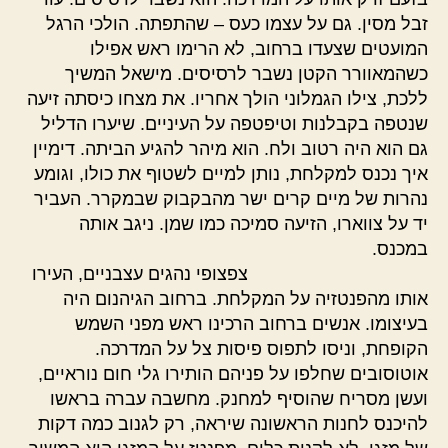
זבל מסין. גם על עצמו כעס – שהתפתה. הולכי הרגל
המועטים שצעדו ברחוב, לא הרימו ראש אפילו
כשהמאוורר הקטן נשבר לרסיסים. מישאל המשיך
ללכת, צילו הגמלוני הולך אחריו. את מצחו כיסתה זיעה
שנטפה בקבלנות וטיפטפה על העיניים. שיערו הדליל
גם הוא היה רטוב ולח. הוא מיהר להגיע הביתה. דימיין
איך נכנס למקלחת, נותן למיים לשטוף את כולו, וגומע
נהרות של מיים קרים ישר מהבקבוק שבמקרר. העביר
יד על צווארו, הזיעה סמיכה כמו שמן. ניגב אותה
במכנס.
צפצופי נהגים עצבניים, העירו
אותו מהפנטזיה על המקלחת. ברחוב הגיהנום היה
בעיצומו. אנשים ברחוב הרכינו ראש מפני השמש
הקופחת, וניסו לתפוס פיסות צל על המדרכה.
אוטוסובים שחלפו על פניהם הותירו גלי חום נוראיים,
ועשן מסריח שהוסיף למחנק. מחשבה עברה בראשו
להיכנס לחנות הראשונה שיראה, רק לגנוב כמה דקות