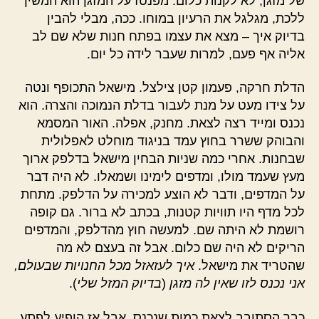
של מזגן, לא לקנות כלום. מפנטז על המזגן הוא המשיך
ללכת, מגלגל את הרעיון במוחו. ככה, מבלי להבין
בדיוק איך – מצא את עצמו בפתח חנות שלא שם לב
אליה אף פעם, למרות שעבר לידה כל יום.
הדלת חרקה, פעמון קטן צילצל. מישאל התכופף ונטה
על צידו מעט על מנת לעבור בדלת הנמוכה והצרה. הוא
נכנס ומייד רצה לצאת. מחנק, אפלה. האור המסמא
והבוהק ששרר בחוץ עמד בניגוד מוחלט לאפלולית
שבחנות. אחרי כמה שניות הבחין מישאל בדלפק ארוך
מעץ שעמד מולו, ומדפים לימינו ושמאלו. לא היה דבר
על המדפים, ודבר לא הוצע למכירה על הדלפק. מתחת
לכל מדף היו תוויות קטנות, בכתב לא ברור. גם קופה
רושמת לא היתה שם. למעשה חוץ מהדלפק, והמדפים
הריקים לא היה שם כלום. אבל זה בעצם לא מה
שהטריד את מישאל.
איך לעזאזל מכל החנויות שבעולם,
אני נכנס לזו שאין לה מזגן
(
בדיוק המזל שלי
).
כבר הסתובב לצאת כמות שנכנס, אבל אז הופיע לפתע