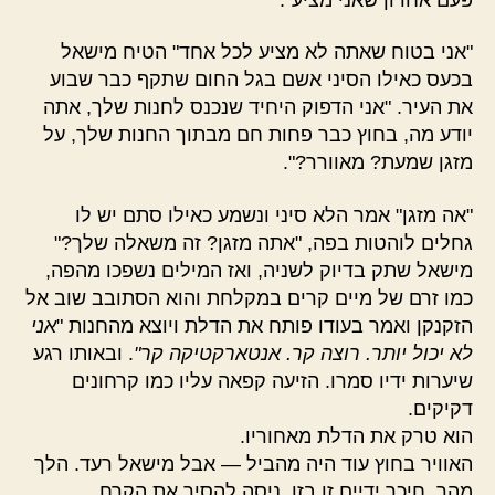
"אני בטוח שאתה לא מציע לכל אחד" הטיח מישאל
בכעס כאילו הסיני אשם בגל החום שתקף כבר שבוע
את העיר. "אני הדפוק היחיד שנכנס לחנות שלך, אתה
יודע מה, בחוץ כבר פחות חם מבתוך החנות שלך, על
מזגן שמעת? מאוורר?".
"אה מזגן" אמר הלא סיני ונשמע כאילו סתם יש לו
גחלים לוהטות בפה, "אתה מזגן? זה משאלה שלך?"
מישאל שתק בדיוק לשניה, ואז המילים נשפכו מהפה,
כמו זרם של מיים קרים במקלחת והוא הסתובב שוב אל
הזקנקן ואמר בעודו פותח את הדלת ויוצא מהחנות "
אני
לא יכול יותר. רוצה קר. אנטארקטיקה קר"
. ובאותו רגע
שיערות ידיו סמרו. הזיעה קפאה עליו כמו קרחונים
דקיקים.
הוא טרק את הדלת מאחוריו.
האוויר בחוץ עוד היה מהביל — אבל מישאל רעד. הלך
מהר, חיכך ידיים זו בזו, ניסה להסיר את הקרח.