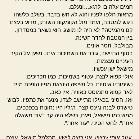
חמים עלה בו לרגע…ונעלם.
מראות חלפו לפניו והוא לא חש בדבר. בשלב כלשהו
ניגש למטבח, ועמד מול הקומקום השורק, מדוע בעצם
קם מהמיטה? לא היה לו מושג. הוא נשאר במסדרון.
בין המטבח לחדר השינה.
מבולבל. חסר אונים.
בסוף התיישב, גורר את השמיכות איתו. נשען על הקיר.
העיניים נעצמות.
מישאל ישן עכשיו.
אולי קפוא לנצח. עטוף בשמיכות, כמו תכריכים.
נשימותיו איטיות. כל נשיפה היוצאת מפיו הופכת מייד
לאד קפוא מתמוסס באוויר. אין כאב.
ואז: הסיני בכאילו מתיישב לצדו, מנער את כתפיו. לבוש
טישרט לבנה וגינס קצר. רגליו היו נתונות בכפכפים.
ממש כמו מישאל, פעם, כשלא היה קר. "עוד משאלה
אחת". לחש הסיני. "עוד אחת".
עזוב אותי עכשיו. אני רוצה לישון.
ממלמל מישאל. עוצם