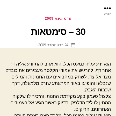
פר
תפריט
עינ
קטגוריות
פרס עינת 2009
30 – סימטאות
24 בספטמבר 2009
תאריך
פוסט
הוא ידע עליה כמעט הכל. הוא אהב להתוודע אליה דף
אחר דף, להרגיש את עמודי הקלסר מעבירים את כובדם
מצד אל צד. לשחק במחבואים עם התמונות והמילים
שנבלעו והופיעו באור המתעתע שזרם מלמעלה, דרך
שכבות האבק.
צלצול פעמון בקע מקידמת החנות, והזכיר לו שלקוח
המתין לו ליד הדלפק. בדיוק כאשר הגיע אל העמודים
האחרונים, הריקים.
הוא ידע עליה כמעט הכל, מלבד האם באמת הייתה