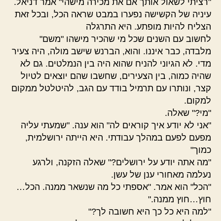
"רציתי לשאול אותך אם את מכירה מישהי" אמר דניאל.
עיניה של הקשישה נפערו במבט שראה הכל, ובכל זאת
הצליח להיות מופתע. היא התרגלה
לחשוב עם השנים שכל מי שהכיר מישהו "משם"
מלבדה, כבר איננו. והוא, הברנש שישב מולה, היה צעיר
מדי. לא הגיוני להניח שהוא היה בין הנמלטים. גם לא
שהיה כמוה, בין הצעירים, שחשבו שהם יוצאים לטיול
קצר, ונותרו עם תרמיל בודד עם הגב, להיטלטל ממקום
למקום.
"מי?" שאלה.
"אני לא יודע איך קוראים לה" הוא ענה. "שמעתי עליה
מפעם לפעם במהלך עבודתי. היא הייתה ירושלמית,
כמוך"
"מה אתה יודע על ירושלים?" שאלה הזקנה, ולרגע
נעלמה מאחורי ענן של עשן.
"הכל" הוא אמר. "אספתי כל מה שנשאר ממנה. הכל…
חוץ…חוץ ממנה."
"למה היא כל כך היא חשובה לך?"