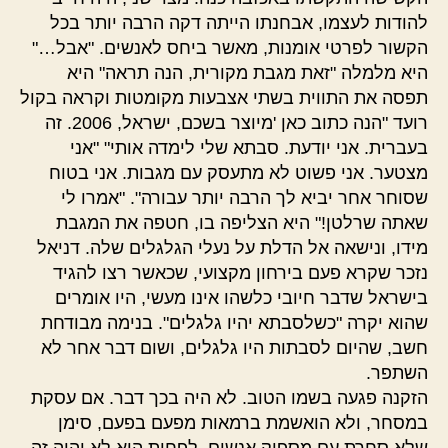
להודות לעצמו, אבחנתו הייתה דקה הרבה יותר בכל
הקשור לפרטי אומנות, מאשר ביחס לאנשים. "אבל…"
היא מלמלה "זאת מגבת מקורית, הנה תראה" היא
תפסה את התווית בשתי אצבעות מקומטות וקראה בקול
רועד "הנה כתוב כאן 'מיוצר בשכם, ישראל, 2006. זה
בעברית. אני יודעת. סבתא שלי לימדה אותי" "אני
מצטער. אני פשוט לא מתעסק עם מגבות. אני בטוח
שסוחר אחר יביא לך הרבה יותר עבורה". "אמרו לי
שאתה שרלטן!" היא הצליפה בו, חטפה את המגבת
מידו, ונישאה אל הדלת על נעלי הגלגלים שלה. דניאל
נזכר שקרא פעם בירחון מקצועי, שכאשר רצו להגיד
בישראל שדבר חיובי כלשהו אינו מעשי, היו אומרים
שהוא יקרה "כשלסבתא יהיו גלגלים". בנימה מבודחת
חשב, שהיום לסבתות היו גלגלים, ושום דבר אחר לא
השתפר.
הזקנה פגעה בשמו הטוב. לא היה בכך דבר. אם עסקת
במסחר, ולא הואשמת ברמאות מפעם בפעם, סימן