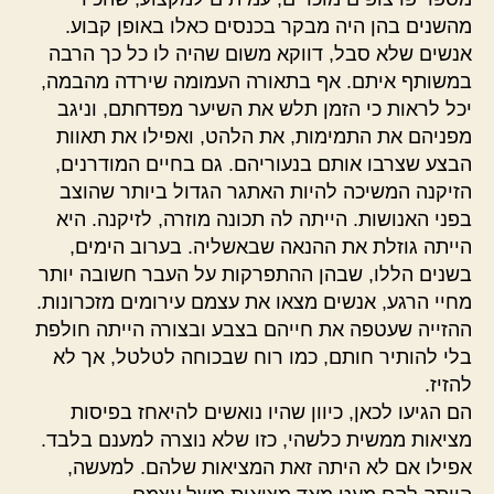
מהשנים בהן היה מבקר בכנסים כאלו באופן קבוע.
אנשים שלא סבל, דווקא משום שהיה לו כל כך הרבה
במשותף איתם. אף בתאורה העמומה שירדה מהבמה,
יכל לראות כי הזמן תלש את השיער מפדחתם, וניגב
מפניהם את התמימות, את הלהט, ואפילו את תאוות
הבצע שצרבו אותם בנעוריהם. גם בחיים המודרנים,
הזיקנה המשיכה להיות האתגר הגדול ביותר שהוצב
בפני האנושות. הייתה לה תכונה מוזרה, לזיקנה. היא
הייתה גוזלת את ההנאה שבאשליה. בערוב הימים,
בשנים הללו, שבהן ההתפרקות על העבר חשובה יותר
מחיי הרגע, אנשים מצאו את עצמם עירומים מזכרונות.
ההזייה שעטפה את חייהם בצבע ובצורה הייתה חולפת
בלי להותיר חותם, כמו רוח שבכוחה לטלטל, אך לא
להזיז.
הם הגיעו לכאן, כיוון שהיו נואשים להיאחז בפיסות
מציאות ממשית כלשהי, כזו שלא נוצרה למענם בלבד.
אפילו אם לא היתה זאת המציאות שלהם. למעשה,