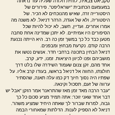
סקביאס צבאית, לוחית חלודה שעליה עוד נראתה
במעומעם הכתובית "ישראליפט". פירורים של
היסטורייה זרה, שאיש מהנוכחים לא הכיר. של
היסטוריה, ולא של אגדה, הרהר דניאל. לא משנה מה
אמרו אחרים. ועדיין, חשב, לא יכול להיות שכל
הסיפורים היו אמיתיים. לא יתכן שמדינה אחת סחבה
מטען כבד כל כך במשך זמן כה רב. היא הייתה נכנעת
הרבה קודם. נקרעת מבחוץ ומבפנים.
דניאל הבחין בתכונה ברחבי חדר. אנשים נטשו את
מושביהם ופנו לכיוון היציאות. זמנו, ידע, קרב.
אחד מהם, זקן צנום שעמוד השידרה שלו בלט דרך
חולצתו, החווה אל דניאל בראשו, בעודו קרב אליו. על
שפתיו היה נסוך חיוך דק כמו עלה תאנה, שהסתיר
ערווה של זעם, תסכול וקינאה.
"עבר הרבה מאד זמן מאז שהתראנו" אמר הזקן "אבל יש
דבר אחד שאני זוכר: אתה תמיד מציע סכום כל כך
גבוה, למרות שברור לך שאתה היחיד שמציע משהו".
דניאל לא הספיק לענות. הדלתות שמאחורי הבמה