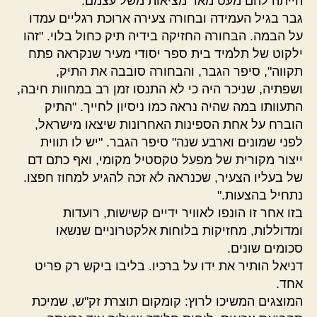
הייתה להם מעט מאד מציאות משל עצמם.
גבר בגיל העמידה ובחורה צעירה ארוכת רגליים עמדו
על הבמה. הבחורה החזיקה בידיה תיק כחול בלוי. "זהו
ילקוט של תלמיד בית ספר יסודי מעיר שנקראה פתח
תקווה", סיפר הגבר, והבחורה סובבה את התיק,
ושפתיה, שניכר היה כי לא התנסו זמן רב במחוות חיבה,
התעוותו במה שהיה נראה כמו ניסיון לחייך. "התיק
הוברח על אחת הספינות האחרונות שיצאו מישראל,
לפני שמונים וארבע שנה" סיפר הגבר. "יש לו תווית
ייצור מקורית של מפעל טקסטיל מקומי, ואף כתם דם
של בעליו הצעיר, שכנראה לא זכה להגיע למחוז חפצו.
נתחיל בהצעות."
בזו אחר זו הונפו לאוויר ידיים קשישות, רועדות
ומדוללות, מחזיקות בלוחות אלקטרוניים שנשאו
סכומים שונים.
דניאל הותיר את ידו על ברכיו. בליבו ביקש רק פריט
אחד.
המוצגים המשיכו לרוץ: קומקום תוצרת זק"ש, שמיכת