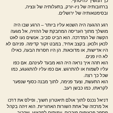
כך המשיך להיסחף.
ברחובותיה של ניו-יורק, בתעלותיה של ונציה,
ובסימטאותיה של ירושלים.
רגע ההגעה היה השנוא עליו ביותר – הרגע שבו היה
מושלך מתוך העריסה המחבקת של ההזיה, אל מגעה
הקשה של המדרכה. הוא הביט סביב. אנשים נעו לאט
לכאן ולכאן. בקצב אחיד, במבט זקור קדימה. פניהם לא
היו אדישות, או מדוכאות. הן היו חסרות הבעה, כאילו
לא היו פנים.
הוא תהה איך נראה היה הוא מבעד לעינהם. אם כפו
עליו לשמוח או להתרגש. אם כפו עליו להתגעגע, כמו
שכל כך רצה.
הוא התעשת, וצעד פנימה, לתוך מבנה כסוף שנפער
לקראתו, כמו כבשן רעב.
דניאל נכנס לתוך אולם תיאטרון חשוך, ופילס את דרכו
אל מרכזה של אחת השורות האחוריות. הוא זיהה בקהל
מספר פרצופים מוכרים, עמיתים למקצוע, שהכיר