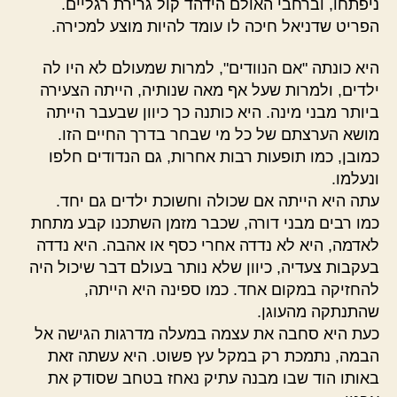
ניפתחו, וברחבי האולם הידהד קול גרירת רגליים.
הפריט שדניאל חיכה לו עומד להיות מוצע למכירה.
היא כונתה "אם הנוודים", למרות שמעולם לא היו לה
ילדים, ולמרות שעל אף מאה שנותיה, הייתה הצעירה
ביותר מבני מינה. היא כותנה כך כיוון שבעבר הייתה
מושא הערצתם של כל מי שבחר בדרך החיים הזו.
כמובן, כמו תופעות רבות אחרות, גם הנדודים חלפו
ונעלמו.
עתה היא הייתה אם שכולה וחשוכת ילדים גם יחד.
כמו רבים מבני דורה, שכבר מזמן השתכנו קבע מתחת
לאדמה, היא לא נדדה אחרי כסף או אהבה. היא נדדה
בעקבות צעדיה, כיוון שלא נותר בעולם דבר שיכול היה
להחזיקה במקום אחד. כמו ספינה היא הייתה,
שהתנתקה מהעוגן.
כעת היא סחבה את עצמה במעלה מדרגות הגישה אל
הבמה, נתמכת רק במקל עץ פשוט. היא עשתה זאת
באותו הוד שבו מבנה עתיק נאחז בטחב שסודק את