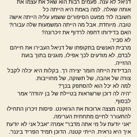
דניאל לא ענה. פעמים רבות הוא שאל את עצמו את
אותה שאלה. למה באמת היא הייתה כל
חשובה לו? ממעט הסיפורים ששמע עליה הייתה אישה
טובה. מיוחדת. אבל מה הייתה המשמעות שלה עבורו?
האם בדידותו דחפה לרדוף את זיכרונה?
לא סביר.
מרבית האנשים בתקופתו של דניאל העבירו את חייהם
לבדם, לא מודעים לכך אפילו, מוגנים בתוך בועת
ההזייה.
הבדידות הייתה חומר יצירה רך. בקלות היא יכלה לקבל
צורה של אהבה, של תשוקה, של מחוייבות.
למה לא יכל הוא להסתפק בכך?
"היה לה דוכן שרשראות בטיילת של בן יהודה" אמר
לבסוף.
הזקנה מצצה ארוכות את הג'ואינט. פיסות זיכרון התחילו
להתעורר לחיים מתחתית הערימה.
"אני יודעת על מי אתה מדבר" אמרה "אבל אני לא יודעת
איך היא נראית. הייתי קטנה. הדוכן תמיד הפריד ביננו".