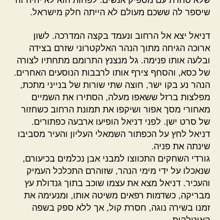
שלא סחרת עם מספיק אנשים. לפחות הוא לא יהיה זה
שיספר לה ששכם מעולם לא הייתה חלק מישראל.
דניאל יצא אל הרחוב ונעמד בקצה המדרכה. לשון
ארוכה הגיחה מתוך הנהר האלקטרוני שזרם בצידה
ובלעה אותו פנימה. גל מנצנץ התרומם מתחתיו לצורה
של כסא, והסחף צירף אותו לרבבות הנוסעים האחרים.
הנהר נע בקו ישר, חוצה שתי שורות של בנייני מתכת,
מפלצות ברזל ששאפו מעלה, הסתירו את השמיים
מאחורי מסך אפור ושיקפו את תמונת הרחוב כשחזור
של סרט ישן. לפני דניאל הופיעו ארבעה כפתורים.
דניאל לחץ על הכפתור השמאלי העליון והעיר מסביבו
שינתה את פניה.
גורדי השחקים התכווצו למבני אבן נכלמים בכיעורם,
שנאכלו על ידי מימי הנהר, שזוהרם התכלכל העמיק
והעכיר. דניאל מצא את עצמו שוכב בתוך גנדולת עץ
מבריקה, כשדמות רפאים משיטה אותו, ומנעימה את
זמנו בשירה נוגה, חסרת קול, אך ללא ספק בשפה
האיטלקית.