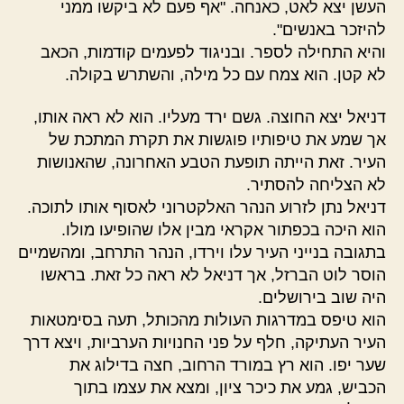
העשן יצא לאט, כאנחה. "אף פעם לא ביקשו ממני
להיזכר באנשים".
והיא התחילה לספר. ובניגוד לפעמים קודמות, הכאב
לא קטן. הוא צמח עם כל מילה, והשתרש בקולה.
דניאל יצא החוצה. גשם ירד מעליו. הוא לא ראה אותו,
אך שמע את טיפותיו פוגשות את תקרת המתכת של
העיר. זאת הייתה תופעת הטבע האחרונה, שהאנושות
לא הצליחה להסתיר.
דניאל נתן לזרוע הנהר האלקטרוני לאסוף אותו לתוכה.
הוא היכה בכפתור אקראי מבין אלו שהופיעו מולו.
בתגובה בנייני העיר עלו וירדו, הנהר התרחב, ומהשמיים
הוסר לוט הברזל, אך דניאל לא ראה כל זאת. בראשו
היה שוב בירושלים.
הוא טיפס במדרגות העולות מהכותל, תעה בסימטאות
העיר העתיקה, חלף על פני החנויות הערביות, ויצא דרך
שער יפו. הוא רץ במורד הרחוב, חצה בדילוג את
הכביש, גמע את כיכר ציון, ומצא את עצמו בתוך