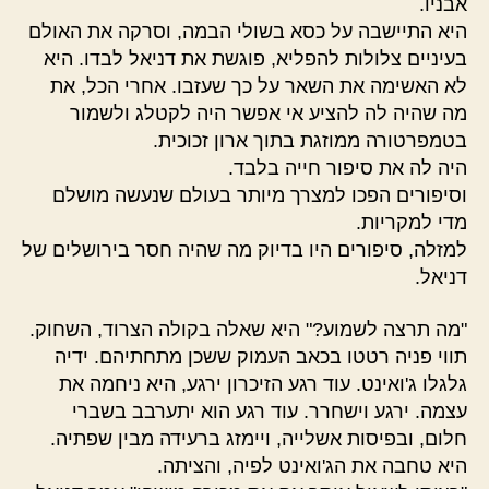
אבניו.
היא התיישבה על כסא בשולי הבמה, וסרקה את האולם
בעיניים צלולות להפליא, פוגשת את דניאל לבדו. היא
לא האשימה את השאר על כך שעזבו. אחרי הכל, את
מה שהיה לה להציע אי אפשר היה לקטלג ולשמור
בטמפרטורה ממוזגת בתוך ארון זכוכית.
היה לה את סיפור חייה בלבד.
וסיפורים הפכו למצרך מיותר בעולם שנעשה מושלם
מדי למקריות.
למזלה, סיפורים היו בדיוק מה שהיה חסר בירושלים של
דניאל.
"מה תרצה לשמוע?" היא שאלה בקולה הצרוד, השחוק.
תווי פניה רטטו בכאב העמוק ששכן מתחתיהם. ידיה
גלגלו ג'ואינט. עוד רגע הזיכרון ירגע, היא ניחמה את
עצמה. ירגע וישחרר. עוד רגע הוא יתערבב בשברי
חלום, ובפיסות אשלייה, ויימזג ברעידה מבין שפתיה.
היא טחבה את הג'ואינט לפיה, והציתה.