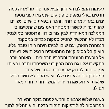
לעימות המצולם האחרון הביא עמו פר' גור־אריה כמה
חרסים בעלי מאפינים פִינִיקִים שנמצאו לפני מספר
ימים באחת מחפירותיו, והכריז בפאתוס שהם עשויים
להוות עדות לקשרי המסחר האמיצים שהתקיימו בין
הממלכה המאוחדת לבין צור וצידון. פרופסור סמולנסקי
מצדו לא התקשה להטיל ספקות כבדים במסקנה
הנמהרת הזאת, ועם שובו לביתו היתה רוחו טובה עליו.
הוא קיבל בסיפוק את מחמאותיה הרגילות של רעייתו
על הופעתו הבוטחת והסבריו הבהירים – מאוחר יותר
התקשרו אליו גם כמה מבין בני משפחתו וחבריו באותו
ענין – וחזר לבדוק את עבודת הגמר של אחד
הַמַּסְטֵרַנְטִים הצעירים שלו. ואיש מהם לא חשד לרגע
שלאותו אירוע שגרתי יהיה המשך חריג. חריג מאד
אפילו.
בשעה שלוש ארבעים וחמש לפנות בוקר התעורר
הפרופסור לקול דפיקות חזקות בדלת. הוא החליק לתוך