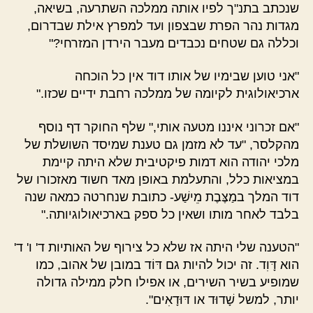
שנכתב בתנ"ך לפיו אותה ממלכה השתרעה, בשיאה,
מגדות נהר הפרת שבצפון ועד למפרץ אילת שבדרום,
וכללה גם שטחים נכבדים מעבר הירדן המזרחי?"
"אני טוען שבימיו של אותו דוד אין כל הוכחה
ארכיאולוגית לקיומה של ממלכה רחבת ידיים שכזו."
"אם זכרוני איננו מטעה אותי," שלף החוקר דף נוסף
מהקלסר, "עד לא מזמן גם טענת שמיסד השושלת של
מלכי יהודה הוא דמות פיקטיבית שלא היתה קיימת
במציאות כלל, והתעלמת באופן מאד חשוד מאזכורו של
דוד המלך במַצֶּבֶת מֵישַׁע- כתובת שנחרטה כמאה שנה
בלבד לאחר מותו ושאין כל ספק בארכיאולוגיותה."
"הטענה שלי היתה אז שלא כל צירוף של האותיות ד' ו' ד'
הוא דָּוִד. זה יכול להיות גם דּוֹד במובן של אהוב, כמו
שמופיע בשיר השירים, או אפילו חלק ממילה גדולה
יותר, למשל שָׁדוּד או דּוּדָאִים".