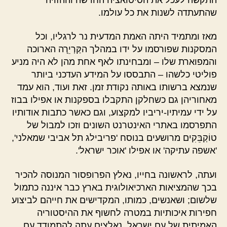
שהתעתדה לשנות את כל עולמו.
מאז ומתמיד היתה האמת המדעית נר לרגליו, וכל
המסקנות שפורסמו על ידו במהלך הקַּרְיֵרָה הארוכה
והמפוארת שלו – ומבחינתו לאף אחת מהן לא היה מניע
פוליטי כלשהו – התבססו על המידע העדכני ביותר
שנמצא ברשותו באותה נקודת זמן. זאת ועוד, הוא עמד
מאחוריהן גם כשחלקן התקבלו בספקנות או אפילו בבוז
על ידי עמיתיו-יריביו למקצוע, וגם כאשר כתבות אודותיו
התפרסמו באתרי האינטרנט השונים וזכו למבול של
טוֹקְבֵּקִים מרושעים בנוסח 'פריבילג תל אביבי שמאלני',
'אשפה עתיקה' או אפילו 'אוכר ישראל'.
ועתה, לראשונה בחייו, נאלץ הפרופסור המנוסה להכיר
בכך שהמציאות הארכיאולוגית בארץ כבר איננה כתמול
שלשום; ושאנשים, כמותו, המקדישים את חייהם לביצוע
חפירות איכותיות במטרה לחשוף את ההיסטוריה
האמיתית של עם ישראל, נאלצים עתה להתמודד עם