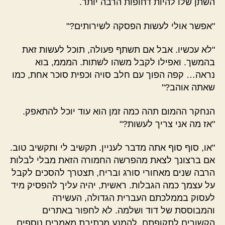
השתן שלו להיות דחופות הרבה יותר.
"אפשר אולי לעשות הפסקה לשירותים?"
"לא עכשיו. אבל אם תשתף פעולה, תוכל לעשות זאת
בהמשך. ואפילו לקבל משהו לשתות. המממ, בוא
נראה… קפה הפוך עם חלב סויה וכפית סוכר אחת, כמו
שאתה אוהב?"
הנחקר ההמום תהה כמה זמן הוא עוד יוכל להתאפק.
"אז מה אני צריך לעשות?"
"או, סוף סוף אתה מדבר לעניין. תקשיב לי ותקשיב טוב.
אם ברצונך לצאת מהפרשה החמורה הזאת מבלי לבלות
הרבה שנים מאחורי סורג ובריח, תצטרך להסכים לקבל
על עצמך כמה הגבלות. ראשית, יהיה עליך להפסיק מיד
לעסוק בממלכתם העברית הגדולה, העשירה
והמבוססת של דוד ושלמה. לא לחפור באתרים
הקשורים לתקופתם, להמנע מכתיבת מאמרים נוספים