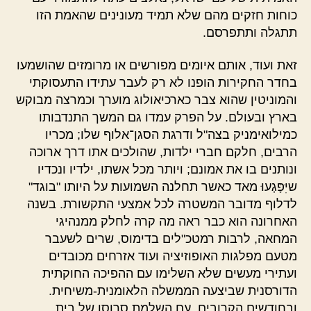
כוחות חזקים מהם שלא תמיד מעונינים שהאמת הזו
תתגלה ותתפרסם.
זאת ועוד, אותם איומים מפורשים או מרומזים שהושמעו
בחדר החקירות הופנו לא רק לעבר עתידו התעסוקתי
והמוניטין שהוא צבר כארכיאולוג מוערך וכמרצה מבוקש
בארץ ובעולם. על הפרק עמדו גם המשך התנדבותו
כמילואימניק בצה"ל ודרגת הסגן־אלוף שלו; מכריו
הרבים, חלקם חברי ילדות, שהולכים אתו דרך ארוכה
ונותנים בו את אמונם; ויותר מכל אשתו, ילדיו ונכדיו
שיִּפָּגְעוּ מאד כאשר תחלנה השמועות על היותו "בוגד"
לדלוף מדובר המשטרה לכל אמצעי התקשורת. בשנה
האחרונה הוא כבר ראה מה קרה לחלק ממנהיגי
המחאה, לרבות רמטכ"לים בדימוס, שרים לשעבר
מטעם מפלגות האופוזיציה ועוד אזרחים מכובדים
ועתירי מעשים שלא השלימו עם ההפיכה החוקתית
הדורסנית שביצעה הממשלה הלאומנית-משיחית.
ובחודשים הקרובים, עם השלמת סרוסו של בית