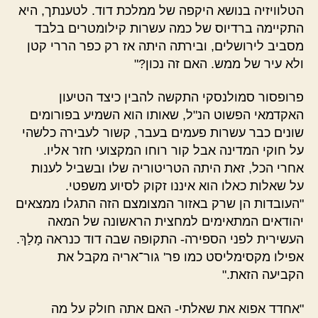
הטלוויזיה בנושא היקפה של ממלכת דוד. לטענתך, היא
התקיימה ברדיוס של כמה עשרות קילומטרים בלבד
מסביב לירושלים, ובירתה היתה אז רק כפר הררי קטן
ולא עיר של ממש. האם זה נכון?"
פרופסור סמולנסקי התקשה להבין כיצד הטיעון
האקדמאי הפשוט הנ"ל, שאותו הוא השמיע בפורומים
שונים כבר עשרות פעמים בעבר, קשור לעבירה כלשהי
על חוקי המדינה אבל קור רוחו המקצועי חזר אליו.
אחרי הכל, זאת היתה הטריטוריה שלו ובשביל לענות
על שאלות כאלו הוא איננו זקוק לסיוע משפטי.
"העובדות הן שרק באזור המצומצם הזה התגלו ממצאים
יהודאים המתאימים למחצית הראשונה של המאה
העשירית לפני הספירה- התקופה שבה דוד כנראה מָלַךְ.
אפילו מקסימליסט כמו פר' גור־אריה מקבל את
הקביעה הזאת."
"אחדד אפוא את שאלתי- האם אתה חולק על מה