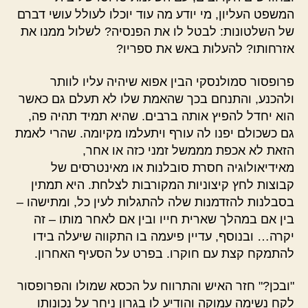
המשפט העליון, מי יודע מה עוד יוכלו לעולל עושי דברם
של השלטונות: לבטל לו את הפנסיה? לשלול ממנו את
אזרחותו? להעלות באש את ספריו?
פרופסור סמולנסקי הבין אפוא שיהיה עליו לוותר
ולהכנע, והתנחם בכך שהאמת שלו לא תעלם גם כאשר
הוא יחדל להפיץ אותה ברבים. שהיא תמיד תהיה פה,
גם כשכולם יפנו לה עורף ויתעלמו מקיומה. שהרי לאמת
הזאת לא אכפת מממשל זמני כזה או אחר,
מאידיאולוגיה חסרת סובלנות או מאינטרסים של
קבוצות לחץ קיצוניות המקורבות לצלחת. היא תמתין
בסבלנות להזדמנות שלה להתגלות לעין כל, ומתישהו –
בין אם במהלך שארית חייו ובין אם לאחר מותו – זה
יקרה… ובנוסף, עדיין פיעמה בו התקווה שיעלה בידו
להתמקח קצת עם חוקרו. בפרט על הסעיף האחרון.
"ובכן?" חזר האיש והתרווח על הכסא שמולו והפרופסור
לקח נשימה עמוקה והודיע לו בגרון ניחר על נכונותו