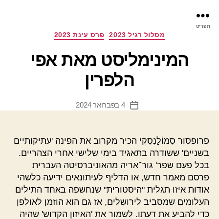
פר
תפריט
עינ
קטגוריות
מסלול רגיל 2023
פרס עינת 2023
המינימליסט מאת אפי
הלפרין
4 בפברואר 2024
תאריך
פוסט
פרופסור סְמוֹלׇנְסְקִי הכיר מקרוב את הפינה 'עתיקותיים
בשניים' ששודרה בתאגיד בימי שלישי אחרי הצהריים.
בכל פעם שפר' גור־אריה מהאוניברסיטה העברית
פרסם מאמר חדש, או הדליף לעיתונאים ידיעה כלשהי
אודות איזו תגלית "היסטורית" שנחשפה באחד התילים
העלומים שמסביב לירושלים, אז גם הוא הוזמן לאולפן
כדי להביע את דעתו. לשמור את 'האיזון הקדוש' שהיה