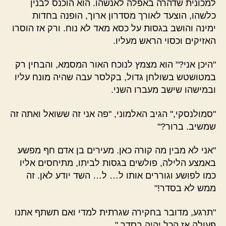
למכונית שדהרה באפלה לאנשהו. הוא הוכנס לבנין
כלשהו, הוצעד לאורך מסדרון ארוך, הופנה בחדות
ימינה והושב בגסות על כסא מאד לא נוח. ורק אז הוסרו
האזיקים וכסוי הראש מעליו.
"היכן אני?" הוא מצמץ לנוכח האור המסמא, והבחין רק
במטושטש בשולחן גדול, בקלסר עבה שהיה מונח עליו
ובמישהו שישב מעברו השני.
"סמולנסקי," הגיב האלמוני, "פה אני זה ששואל ואתה זה
שמשיב. ברור?"
"אני לא מבין מה קורה כאן. מעירים בן אדם חף מפשע
באמצע הלילה, פולשים בגסות לביתו, מתיחסים אליו
כמו לפושע וגוררים אותו ל… ל… השד יודע לאן. זה
ממש לא בסדר!"
"תרגע, מדובר בחקירה שגרתית למדי ואם תשתף אתנו
פעולה אז הכל יהיה בסדר."