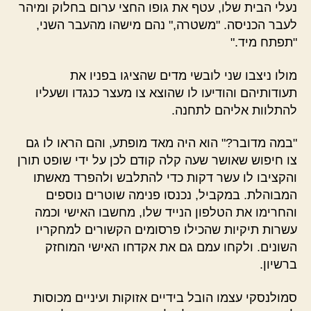
נעלי הבית שלו, עטף את גופו החצי ערום בחלוק ומיהר
לעבר הכניסה. "משטרה," נהם מישהו מהעבר השני,
"תפתח מיד."
מולו ניצבו שני לובשי מדים שהציגו בפניו את
תעודותיהם והודיעו לו שהוצא צו מעצר כנגדו ושעליו
להתלוות אליהם לתחנה.
"במה מדובר?" הוא היה מאד מופתע, והם הראו לו גם
צו חיפוש שאושר שעה קלה קודם לכן על ידי שופט תורן
והקציבו לו עשר דקות כדי להתלבש ולהפרד מאשתו
המבוהלת. במקביל, נכנסו פנימה שוטרים נוספים
והחרימו את הטלפון הנייד שלו, מחשבו האישי וכמה
עשרות תיקיות שהכילו פרסומים הקשורים למחקריו
השונים. ולקחו עמם גם את אקדחו האישי המוחזק
ברשיון.
סמולנסקי עצמו הובל בידיים אזוקות ועיניים מכוסות