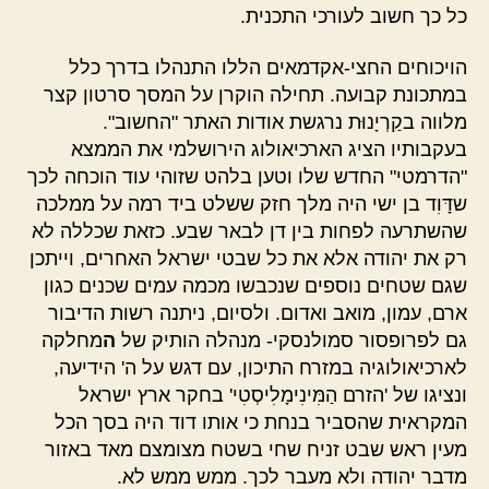
כל כך חשוב לעורכי התכנית.
הויכוחים החצי-אקדמאים הללו התנהלו בדרך כלל
במתכונת קבועה. תחילה הוקרן על המסך סרטון קצר
מלווה בקַרְיָנוּת נרגשת אודות האתר "החשוב".
בעקבותיו הציג הארכיאולוג הירושלמי את הממצא
"הדרמטי" החדש שלו וטען בלהט שזוהי עוד הוכחה לכך
שדָּוִד בן ישי היה מלך חזק ששלט ביד רמה על ממלכה
שהשתרעה לפחות בין דן לבאר שבע. כזאת שכללה לא
רק את יהודה אלא את כל שבטי ישראל האחרים, וייתכן
שגם שטחים נוספים שנכבשו מכמה עמים שכנים כגון
ארם, עמון, מואב ואדום. ולסיום, ניתנה רשות הדיבור
גם לפרופסור סמולנסקי- מנהלה הותיק של
ה
מחלקה
לארכיאולוגיה במזרח התיכון, עם דגש על ה' הידיעה,
ונציגו של 'הזרם הַמִּינִימָלִיסְטִי' בחקר ארץ ישראל
המקראית שהסביר בנחת כי אותו דוד היה בסך הכל
מעין ראש שבט זניח שחי בשטח מצומצם מאד באזור
מדבר יהודה ולא מעבר לכך. ממש ממש לא.