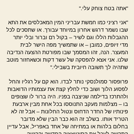
"אתה בטח צוחק עלי."
"אני רציני כמו חמשת עבריני המין המאכלסים את התא
שבו נשמר דרגש אחרון במיוחד עבורך. או שתסכים לכל
ההגבלות הללו וגם לשיר – בקול רם וברור ובלי יותר
מדי זיופים, כמובן – או שתמשיך מפה הישר לבית
המעצר. הנה, זהו המסמך שבו מפורטת ההצעה הנדיבה
שלנו. אני אצא להפסקה של עשר דקות וכשאחזור מוטב
שתהיה לך תשובה חיובית בשבילי."
פרופסור סמולנסקי נותר לבדו. הוא קם על רגליו והחל
לפסוע הלוך ושוב כדי לחלץ קצת את עצמותיו הדואבות
ולהתרכז בדילמה שניצבה בפניו. היה ברור לו שצופים
בו – מצלמות מעקב התנוססו בכל אחת מבין ארבעת
פינותיו של החדר הדחוס ונטול החלונות – אבל זה לא
הטריד אותו. בשלב זה הוא כבר הבין שלא מדובר
בחלום בלהות או במתיחה של אחד באפריל, אבל עדיין
התקשה לעכל את הסיטואציה החדשה וההזויה