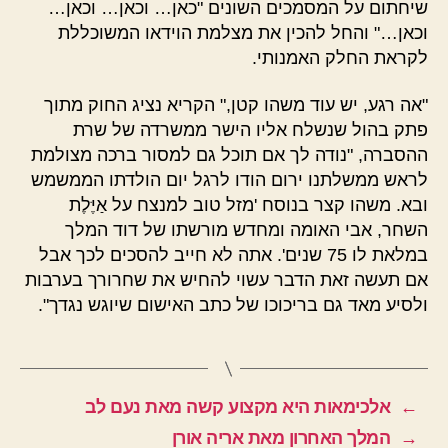
שיחתום על המסמכים השונים "כאן… וכאן… וכאן…
וכאן…" והחל להכין את מצלמת הוידאו המשוכללת
לקראת החלק האמנותי.
"אה רגע, יש עוד משהו קטן," הקריא נציג החוק מתוך
פתק בהול שנשלח אליו הישר ממשרדה של שרת
ההסברה, "נודה לך אם תוכל גם למסור ברכה מצולמת
לראש ממשלתנו ירום הודו לרגל יום הולדתו הממשמש
ובא. משהו קצר בנוסח 'מזל טוב למנצח על אַיֶּלֶת
השחר, אבי האומה ומחדש מורשתו של דוד המלך
במלאת לו 75 שנים'. אתה לא חייב להסכים לכך אבל
אם תעשה זאת הדבר עשוי להחיש את שחרורך בערבות
ולסיע מאד גם בריכוכו של כתב האישום שיוגש נגדך".
←
אלכימאות היא מקצוע קשה מאת נעם לב
→
המלך האחרון מאת אריה אורן