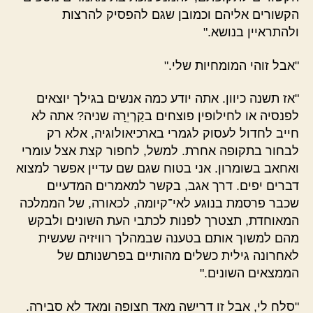
הקשורים אליהם וכמובן שגם להפסיק להרצות
ולהתראיין בנושא."
"אבל זוהי המומחיות שלי."
"אז תשנה כיוון. אתה יודע כמה אנשים בגילך יוצאים
לפנסיה או לחילופין פוצחים בקַרְיֵרָה שניה? אתה לא
חייב לחדול לעסוק לגמרי בארכיאולוגיה, אלא רק
לבחור בתקופה אחרת. למשל, לחפור קצת אצל עומרי
ואחאב בשומרון. אני בטוח שגם שם עדיין אפשר למצוא
דברים יפים. דרך אגב, בקשר למאמרים המדעיים
שכבר פרסמת בנוגע לאי־קיומה, לכאורה, של הממלכה
המאוחדת, תצטרך לפנות לכתבי העת השונים ולבקש
מהם למשוך אותם בטענה שבמהלך רוויזיה שעשית
לאחרונה גילית כשלים מהותיים בפרשנותם של
הממצאים השונים."
"סלח לי, אבל זו דרישה מאד חצופה ומאד לא סבירה.