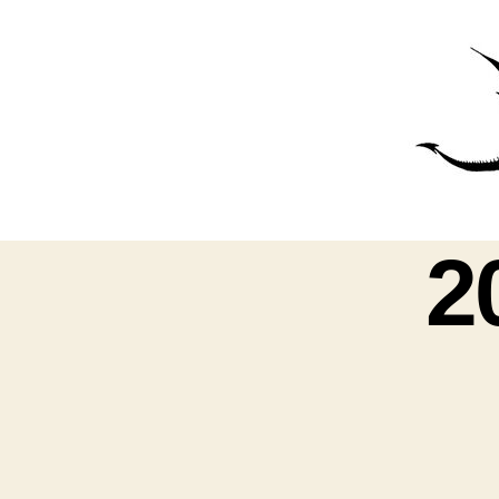
פרס
עינת