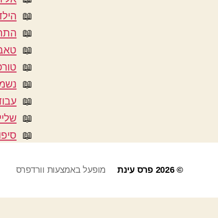
הילד
התחד
טאבו
טורפ
נשמה
עבוד
שליי
סיפו
© 2026
פרס עינת
מופעל באמצעות וורדפרס