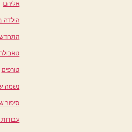
אליהם
הילדה 
התחדשו
טאבולה
טורפים
נשמה ע
סיפור ש
עבודות 