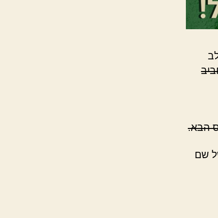
לב
ביב
ל שם