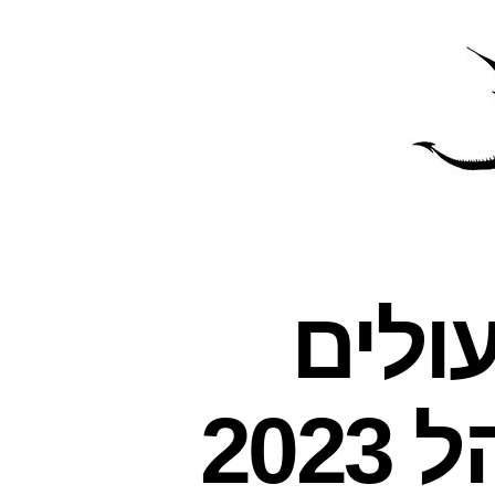
פרס
עינת
ולים
20