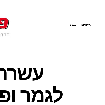
תפריט
עשרת 
לגמר ופר