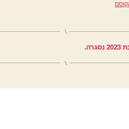
קוסם
רה.